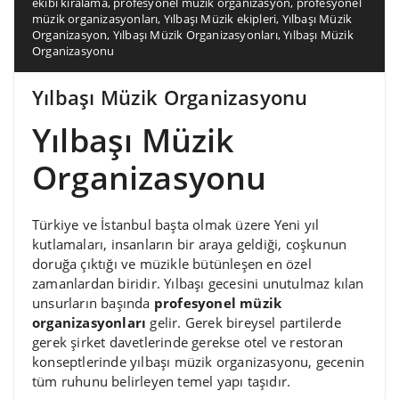
ekibi kiralama
,
profesyonel müzik organizasyon
,
profesyonel
müzik organizasyonları
,
Yılbaşı Müzik ekipleri
,
Yılbaşı Müzik
Organizasyon
,
Yılbaşı Müzik Organizasyonları
,
Yılbaşı Müzik
Organizasyonu
Yılbaşı Müzik Organizasyonu
Yılbaşı Müzik
Organizasyonu
Türkiye ve İstanbul başta olmak üzere Yeni yıl
kutlamaları, insanların bir araya geldiği, coşkunun
doruğa çıktığı ve müzikle bütünleşen en özel
zamanlardan biridir. Yılbaşı gecesini unutulmaz kılan
unsurların başında
profesyonel müzik
organizasyonları
gelir. Gerek bireysel partilerde
gerek şirket davetlerinde gerekse otel ve restoran
konseptlerinde yılbaşı müzik organizasyonu, gecenin
tüm ruhunu belirleyen temel yapı taşıdır.