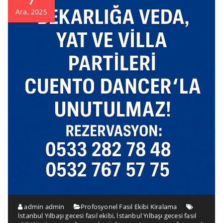
7
Ara, 2025
admin admin
Profosyonel Fasıl Ekibi Kiralama
İstanbul Yılbaşı gecesi fasıl ekibi
,
İstanbul Yılbaşı gecesi fasıl