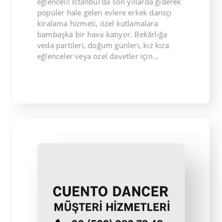
eğlenceli! İstanbul’da son yıllarda giderek
popüler hale gelen evlere erkek dansçı
kiralama hizmeti, özel kutlamalara
bambaşka bir hava katıyor. Bekârlığa
veda partileri, doğum günleri, kız kıza
eğlenceler veya özel davetler için…