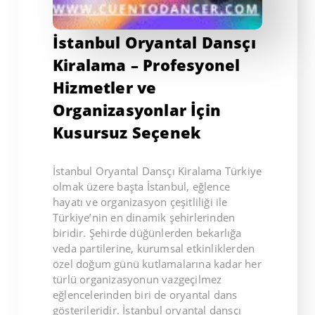
İstanbul Oryantal Dansçı
Kiralama – Profesyonel
Hizmetler ve
Organizasyonlar İçin
Kusursuz Seçenek
İstanbul Oryantal Dansçı Kiralama Türkiye
olmak üzere başta İstanbul, eğlence
hayatı ve organizasyon çeşitliliği ile
Türkiye’nin en dinamik şehirlerinden
biridir. Şehirde düğünlerden bekarlığa
veda partilerine, kurumsal etkinliklerden
özel doğum günü kutlamalarına kadar her
türlü organizasyonun vazgeçilmez
eğlencelerinden biri de oryantal dans
gösterileridir. İstanbul oryantal dansçı