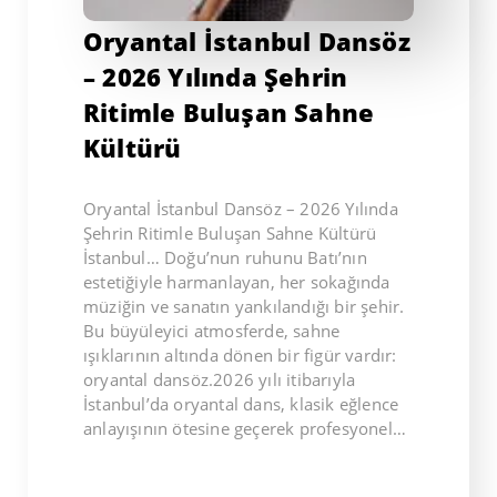
Oryantal İstanbul Dansöz
– 2026 Yılında Şehrin
Ritimle Buluşan Sahne
Kültürü
Oryantal İstanbul Dansöz – 2026 Yılında
Şehrin Ritimle Buluşan Sahne Kültürü
İstanbul… Doğu’nun ruhunu Batı’nın
estetiğiyle harmanlayan, her sokağında
müziğin ve sanatın yankılandığı bir şehir.
Bu büyüleyici atmosferde, sahne
ışıklarının altında dönen bir figür vardır:
oryantal dansöz.2026 yılı itibarıyla
İstanbul’da oryantal dans, klasik eğlence
anlayışının ötesine geçerek profesyonel…