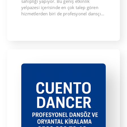
sahipliği yapıyor. Bu geniş etkinlik
yelpazesi içerisinde en çok talep gören
hizmetlerden biri de profesyonel dansçı…