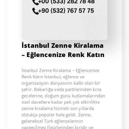
İstanbul Zenne Kiralama
– Eğlencenize Renk Katın
İstanbul Zenne Kiralama – Eğlencenize
Renk Katın İstanbul, eğlence ve
organizasyon dünyasının kalbi olan bir
şehir. Bekarlığa veda partilerinden kına
gecelerine, doğum günü kutlamalarından
özel davetlere kadar pek çok etkinlikte
zenne kiralama hizmeti son yıllarda
oldukça popüler hale geldi. Zenne,
geleneksel Türk eğlencelerinin
vazgeçilmez figürlerinden biridir ve