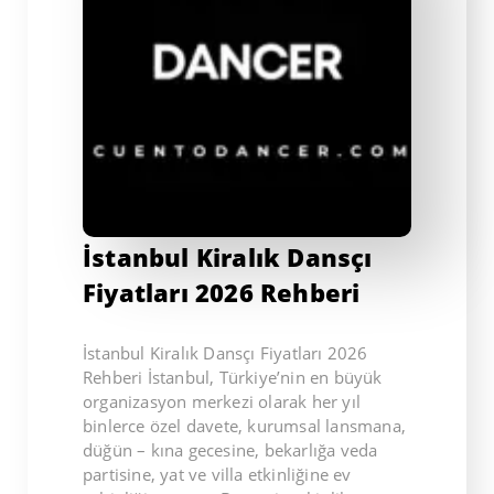
İstanbul Kiralık Dansçı
Fiyatları 2026 Rehberi
İstanbul Kiralık Dansçı Fiyatları 2026
Rehberi İstanbul, Türkiye’nin en büyük
organizasyon merkezi olarak her yıl
binlerce özel davete, kurumsal lansmana,
düğün – kına gecesine, bekarlığa veda
partisine, yat ve villa etkinliğine ev