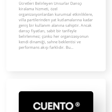
Ücretleri Belirleyen Unsurlar Dansçı
kiralama hizmeti, özel
organizasyonlardan kurumsal etkinliklere,
villa partilerinden yat kutlamalarına kadar
geniş bir kullanım alanına sahiptir. Ancak
dansçı fiyatları, sabit bir tarifeyle
belirlenmez; çünkü her organizasyonun
kendi dinamiği, sahne beklentisi ve
performans akışı farklıdır. Bu…