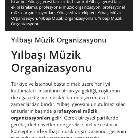
İstanbul Yılbaşı gecesi fasıl ekibi
,
İstanbul Yılbaşı gecesi fasıl
ekibi kiralama
,
profesyonel müzik organizasyon
,
profesyonel
müzik organizasyonları
,
Yılbaşı Müzik ekipleri
,
Yılbaşı Müzik
Organizasyon
,
Yılbaşı Müzik Organizasyonları
,
Yılbaşı Müzik
Organizasyonu
Yılbaşı Müzik Organizasyonu
Yılbaşı Müzik
Organizasyonu
Türkiye ve İstanbul başta olmak üzere Yeni yıl
kutlamaları, insanların bir araya geldiği, coşkunun
doruğa çıktığı ve müzikle bütünleşen en özel
zamanlardan biridir. Yılbaşı gecesini unutulmaz kılan
unsurların başında
profesyonel müzik
organizasyonları
gelir. Gerek bireysel partilerde
gerek şirket davetlerinde gerekse otel ve restoran
konseptlerinde yılbaşı müzik organizasyonu, gecenin
tüm ruhunu belirleyen temel yapı taşıdır.