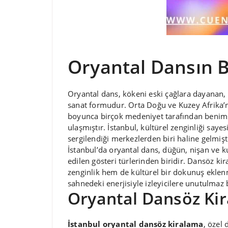
Oryantal Dansın B
Oryantal dans, kökeni eski çağlara dayanan, z
sanat formudur. Orta Doğu ve Kuzey Afrika’nın
boyunca birçok medeniyet tarafından benim
ulaşmıştır. İstanbul, kültürel zenginliği saye
sergilendiği merkezlerden biri haline gelmişti
İstanbul’da oryantal dans, düğün, nişan ve k
edilen gösteri türlerinden biridir. Dansöz k
zenginlik hem de kültürel bir dokunuş ekle
sahnedeki enerjisiyle izleyicilere unutulmaz
Oryantal Dansöz Ki
İstanbul oryantal dansöz kiralama
, özel