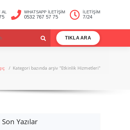
 AL
WHATSAPP İLETİŞİM
İLETİŞİM
75
0532 767 57 75
7/24
TIKLA ARA
/
Kategori bazında arşiv "Etkinlik Hizmetleri"
gıç
Son Yazılar