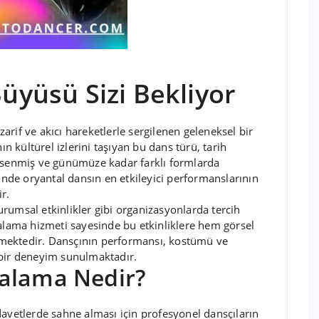
üyüsü Sizi Bekliyor
arif ve akıcı hareketlerle sergilenen geleneksel bir
 kültürel izlerini taşıyan bu dans türü, tarih
senmiş ve günümüze kadar farklı formlarda
sinde oryantal dansın en etkileyici performanslarının
r.
urumsal etkinlikler gibi organizasyonlarda tercih
iralama hizmeti sayesinde bu etkinliklere hem görsel
nmektedir. Dansçının performansı, kostümü ve
 bir deneyim sunulmaktadır.
ralama Nedir?
 davetlerde sahne alması için profesyonel dansçıların