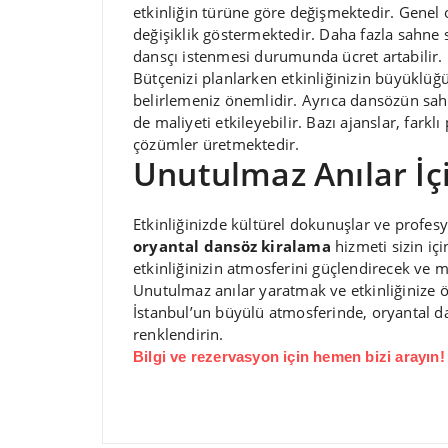
etkinliğin türüne göre değişmektedir. Genel o
değişiklik göstermektedir. Daha fazla sahne s
dansçı istenmesi durumunda ücret artabilir.
Bütçenizi planlarken etkinliğinizin büyüklü
belirlemeniz önemlidir. Ayrıca dansözün sahne
de maliyeti etkileyebilir. Bazı ajanslar, far
çözümler üretmektedir.
Unutulmaz Anılar İç
Etkinliğinizde kültürel dokunuşlar ve profesyo
oryantal dansöz kiralama
hizmeti sizin iç
etkinliğinizin atmosferini güçlendirecek ve mis
Unutulmaz anılar yaratmak ve etkinliğinize ö
İstanbul’un büyülü atmosferinde, oryantal d
renklendirin.
Bilgi ve rezervasyon için hemen bizi arayın!