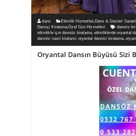
,
dans
Etkinlik Hizmetleri
Dans & Gösteri Sanatl
,
Dansçı Kiralama
Özel Gün Hizmetleri
dansöz kir
,
etkinlikle için dansöz kiralama
etkinliklerde oryantal 
,
,
dansöz nasıl kiralanır
oryantal dansöz kiralama
oryan
Oryantal Dansın Büyüsü Sizi B