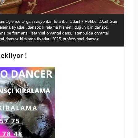
,
,
,
arı
Eğlence Organizasyonları
İstanbul Etkinlik Rehberi
Özel Gün
,
,
,
alama fiyatları
dansöz kiralama hizmeti
düğün için dansöz
,
,
dans performansı
istanbul oryantal dans
İstanbul'da oryantal
,
tal dansöz kiralama fiyatları 2025
profosyonel dansöz
ekliyor !