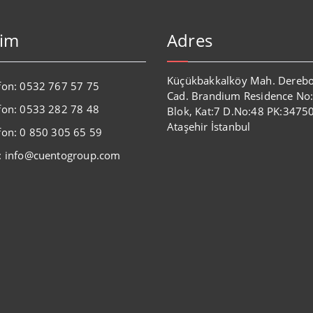
şim
Adres
Küçükbakkalköy Mah. Dereb
fon: 0532 767 57 75
Cad. Brandium Residence No
fon: 0533 282 78 48
Blok, Kat:7 D.No:48 PK:3475
Ataşehir İstanbul
fon: 0 850 305 65 59
: info@cuentogroup.com