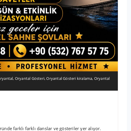
ryantal
,
Oryantal Gösteri
,
Oryantal Gösteri kiralama
,
Oryantal
nde farklı farklı danslar ve gösteriler yer alıyor.