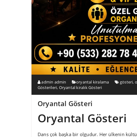
admin admin
oryantal kiralama
gösteri
,
o
Gösterileri
,
Oryantal kiralık Gösteri
Oryantal Gösteri
Oryantal Gösteri
Dans çok başka bir olgudur. Her ülkenin kültürü