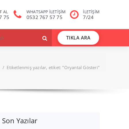
F AL
WHATSAPP İLETİŞİM
İLETİŞİM
7 75
0532 767 57 75
7/24
TIKLA ARA
/
Etiketlenmiş yazılar, etiket: "Oryantal Gösteri"
Son Yazılar