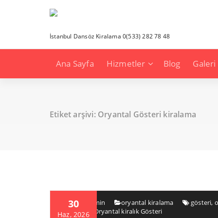
İçeriğe
geç
İstanbul Dansöz Kiralama 0(533) 282 78 48
Ana Sayfa
Hizmetler
Blog
Galeri
Etiket arşivi: Oryantal Gösteri kiralama
30
admin admin
oryantal kiralama
gösteri
,
o
Gösterileri
,
Oryantal kiralık Gösteri
Haz, 2026