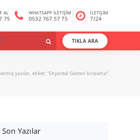
F AL
WHATSAPP İLETİŞİM
İLETİŞİM
7 75
0532 767 57 75
7/24
TIKLA ARA
lenmiş yazılar, etiket: "Oryantal Gösteri kiralama"
Son Yazılar