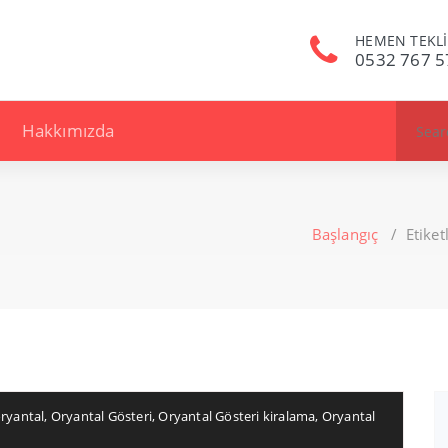
HEMEN TEKLİ
0532 767 5
Search
Hakkımızda
for:
Başlangıç
/
Etiket
ryantal
,
Oryantal Gösteri
,
Oryantal Gösteri kiralama
,
Oryantal