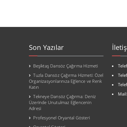
Son Yazılar
İleti
Beşiktaş Dansöz Çağırma Hizmeti
Tele
Tuzla Dansöz Çağırma Hizmeti: Özel
Tele
Organizasyonlarınıza Eğlence ve Renk
Tele
Katın
Mail
Tekneye Dansöz Çağırma: Deniz
Üzerinde Unutulmaz Eğlencenin
Adresi
Profesyonel Oryantal Gösteri