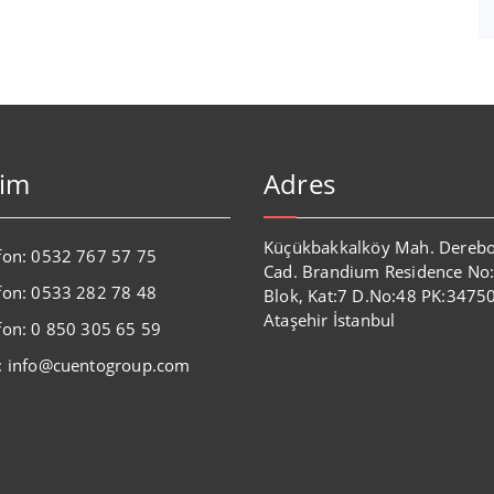
şim
Adres
Küçükbakkalköy Mah. Dereb
fon: 0532 767 57 75
Cad. Brandium Residence No
fon: 0533 282 78 48
Blok, Kat:7 D.No:48 PK:3475
Ataşehir İstanbul
fon: 0 850 305 65 59
: info@cuentogroup.com