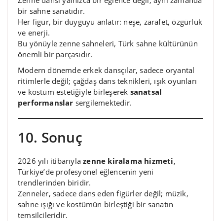
Zenne dansı yalnızca bir eğlence değil, aynı zamanda
bir sahne sanatıdır.
Her figür, bir duyguyu anlatır: neşe, zarafet, özgürlük
ve enerji.
Bu yönüyle zenne sahneleri, Türk sahne kültürünün
önemli bir parçasıdır.
Modern dönemde erkek dansçılar, sadece oryantal
ritimlerle değil; çağdaş dans teknikleri, ışık oyunları
ve kostüm estetiğiyle birleşerek
sanatsal
performanslar
sergilemektedir.
10. Sonuç
2026 yılı itibarıyla
zenne kiralama hizmeti
,
Türkiye’de profesyonel eğlencenin yeni
trendlerinden biridir.
Zenneler, sadece dans eden figürler değil; müzik,
sahne ışığı ve kostümün birleştiği bir sanatın
temsilcileridir.