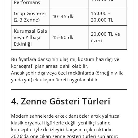
Performans
Grup Gösterisi
15.000 –
40–45 dk
(2-3 Zenne)
20.000 TL
Kurumsal Gala
20.000 TL ve
veya Yılbaşı
45–60 dk
üzeri
Etkinliği
Bu fiyatlara dansçının ulaşımı, kostüm hazırlığı ve
koreografi planlaması dahil olabilir.
Ancak şehir dışı veya özel mekânlarda (örneğin villa
ya da yat) ek ulaşım ücreti uygulanabilir.
4. Zenne Gösteri Türleri
Modern sahnelerde erkek dansözler artık yalnızca
klasik oryantal figürlerle değil, yenilikçi sahne
konseptleriyle de izleyici karşısına çıkmaktadır.
2026’da öne çıkan zenne gösteri türleri şunlardır: