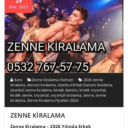
29
Mar, 2025
dans
Zenne Kiralama Hizmeti
2026 zenne
kiralama
,
dansöz kiralama
,
istanbul Erkek Dansöz kiralama
,
istanbul zenne kiralama
,
kiralık dansöz
,
kiralık oryantal
,
kiralık zenne
,
oryantal
,
oryantal kiralama
,
zenne
,
zenne
kiralama
,
Zenne Kiralama Fiyatları 2026
ZENNE KİRALAMA
Zenne Kiralama – 2026 Yılında Erkek