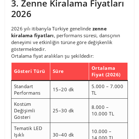
3. Zenne Kiralama Fiyatları
2026
2026 yılı itibarıyla Türkiye genelinde
zenne
kiralama fiyatları
, performans süresi, dansçının
deneyimi ve etkinliğin türüne göre değişkenlik
göstermektedir.
Ortalama fiyat aralıkları şu şekildedir:
Ortalama
Gösteri Türü
Süre
Fiyat (2026)
Standart
5.000 – 7.000
15–20 dk
Performans
TL
Kostüm
8.000 –
Değişimli
25–30 dk
10.000 TL
Gösteri
Tematik LED
10.000 –
Işıklı
30–40 dk
14.000 TL