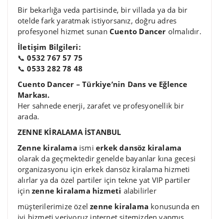
Bir bekarlığa veda partisinde, bir villada ya da bir
otelde fark yaratmak istiyorsanız, doğru adres
profesyonel hizmet sunan
Cuento Dancer
olmalıdır.
İletişim Bilgileri:
📞
0532 767 57 75
📞
0533 282 78 48
Cuento Dancer – Türkiye’nin Dans ve Eğlence
Markası.
Her sahnede enerji, zarafet ve profesyonellik bir
arada.
ZENNE KİRALAMA İSTANBUL
Zenne kiralama
ismi
erkek dansöz kiralama
olarak da geçmektedir genelde bayanlar kına gecesi
organizasyonu için erkek dansöz kiralama hizmeti
alırlar ya da özel partiler için tekne yat VIP partiler
için
zenne kiralama hizmeti
alabilirler
müşterilerimize özel
zenne kiralama
konusunda en
iyi hizmeti veriyoruz internet sitemizden yapmış