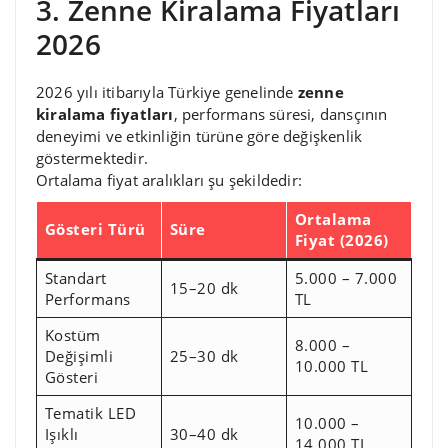
3. Zenne Kiralama Fiyatları
2026
2026 yılı itibarıyla Türkiye genelinde
zenne
kiralama fiyatları
, performans süresi, dansçının
deneyimi ve etkinliğin türüne göre değişkenlik
göstermektedir.
Ortalama fiyat aralıkları şu şekildedir:
Ortalama
Gösteri Türü
Süre
Fiyat (2026)
Standart
5.000 – 7.000
15–20 dk
Performans
TL
Kostüm
8.000 –
Değişimli
25–30 dk
10.000 TL
Gösteri
Tematik LED
10.000 –
Işıklı
30–40 dk
14.000 TL