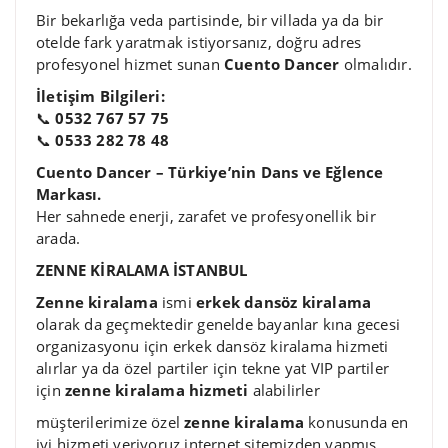
Bir bekarlığa veda partisinde, bir villada ya da bir
otelde fark yaratmak istiyorsanız, doğru adres
profesyonel hizmet sunan
Cuento Dancer
olmalıdır.
İletişim Bilgileri:
📞
0532 767 57 75
📞
0533 282 78 48
Cuento Dancer – Türkiye’nin Dans ve Eğlence
Markası.
Her sahnede enerji, zarafet ve profesyonellik bir
arada.
ZENNE KİRALAMA İSTANBUL
Zenne kiralama
ismi
erkek dansöz kiralama
olarak da geçmektedir genelde bayanlar kına gecesi
organizasyonu için erkek dansöz kiralama hizmeti
alırlar ya da özel partiler için tekne yat VIP partiler
için
zenne kiralama hizmeti
alabilirler
müşterilerimize özel
zenne kiralama
konusunda en
iyi hizmeti veriyoruz internet sitemizden yapmış