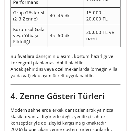
Performans
Grup Gösterisi
15.000 –
40–45 dk
(2-3 Zenne)
20.000 TL
Kurumsal Gala
20.000 TL ve
veya Yılbaşı
45–60 dk
üzeri
Etkinliği
Bu fiyatlara dansçının ulaşımı, kostüm hazırlığı ve
koreografi planlaması dahil olabilir.
Ancak şehir dışı veya özel mekânlarda (örneğin villa
ya da yat) ek ulaşım ücreti uygulanabilir.
4. Zenne Gösteri Türleri
Modern sahnelerde erkek dansözler artık yalnızca
klasik oryantal figürlerle değil, yenilikçi sahne
konseptleriyle de izleyici karşısına çıkmaktadır.
2026’da öne çıkan zenne gösteri türleri şunlardır: