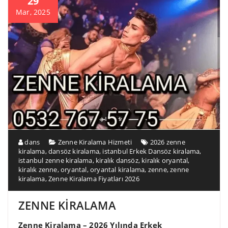
29
Mar, 2025
dans
Zenne Kiralama Hizmeti
2026 zenne
kiralama
,
dansöz kiralama
,
istanbul Erkek Dansöz kiralama
,
istanbul zenne kiralama
,
kiralık dansöz
,
kiralık oryantal
,
kiralık zenne
,
oryantal
,
oryantal kiralama
,
zenne
,
zenne
kiralama
,
Zenne Kiralama Fiyatları 2026
ZENNE KİRALAMA
Zenne Kiralama – 2026 Yılında Erkek