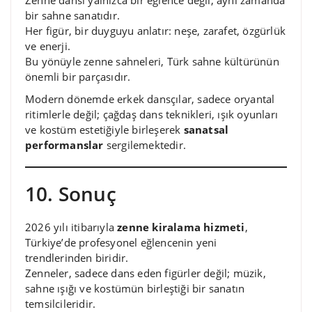
Zenne dansı yalnızca bir eğlence değil, aynı zamanda
bir sahne sanatıdır.
Her figür, bir duyguyu anlatır: neşe, zarafet, özgürlük
ve enerji.
Bu yönüyle zenne sahneleri, Türk sahne kültürünün
önemli bir parçasıdır.
Modern dönemde erkek dansçılar, sadece oryantal
ritimlerle değil; çağdaş dans teknikleri, ışık oyunları
ve kostüm estetiğiyle birleşerek
sanatsal
performanslar
sergilemektedir.
10. Sonuç
2026 yılı itibarıyla
zenne kiralama hizmeti
,
Türkiye’de profesyonel eğlencenin yeni
trendlerinden biridir.
Zenneler, sadece dans eden figürler değil; müzik,
sahne ışığı ve kostümün birleştiği bir sanatın
temsilcileridir.