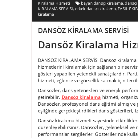
Kiralama Hizmeti
bayan dansçı kiralama
,
dansçı
KİRALAMA SERVİSİ
,
erkek dansçı kiralama
,
FASIL EKİ
kiralama
DANSÖZ KİRALAMA SERVİSİ
Dansöz Kiralama Hiz
DANSÖZ KİRALAMA SERVİSİ Dansöz kiralama hiz
hizmetlerini kiralamak için sağlanan bir servist
gösteri yapabilen yetenekli sanatçılardır. Part
hizmeti, eğlence ve görsellik katmak için tercih
Dansözler, dans yetenekleri ve enerjik perform
getirebilir.
Dansöz kiralama
hizmeti, organiz
Dansözler, profesyonel dans eğitimi almış ve
eşliğinde gerçekleştirdikleri dans gösterileri, i
Dansöz kiralama hizmeti sayesinde etkinliklerin
düzenleyebilirsiniz. Dansözler, geleneksel ve 
performanslar sergilerler. Gösterilerinde kull