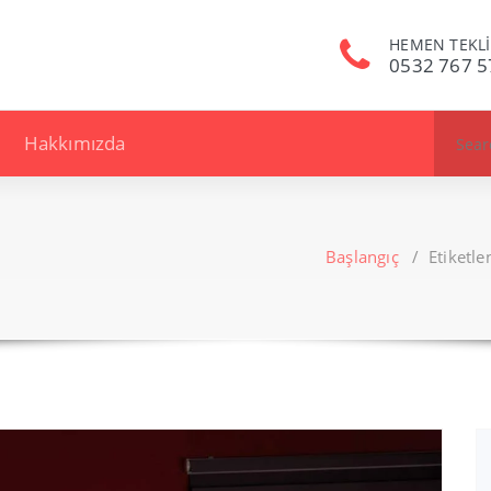
HEMEN TEKLİ
0532 767 5
Search
Hakkımızda
for:
Başlangıç
/
Etiketl