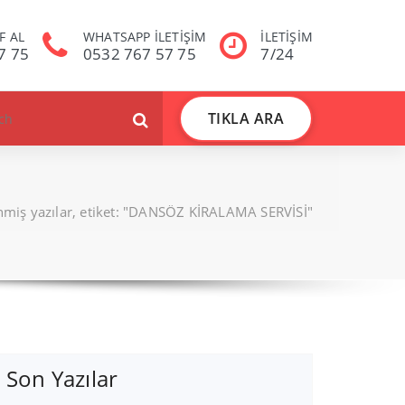
F AL
WHATSAPP İLETİŞİM
İLETİŞİM
7 75
0532 767 57 75
7/24
TIKLA ARA
enmiş yazılar, etiket: "DANSÖZ KİRALAMA SERVİSİ"
Son Yazılar