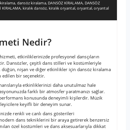
 kiralama
,
dansöz kiralama
,
DANSÖZ KİRALAMA
,
DANSÖZ
Bİ KİRALAMA
,
kiralık dansöz
,
kiralık oryantal
,
oryantal
,
oryantal
meti Nedir?
meti, etkinliklerinizde profesyonel dansçıların
ir. Dansözler, çeşitli dans stilleri ve kostümleriyle
i, düğün, nişan ve diğer etkinlikler için dansöz kiralama
 edilen bir seçenektir.
anslarıyla etkinliklerinizi daha unutulmaz hale
asyonunuzda farklı bir atmosfer yaratmanızı sağlar.
 performans konusunda deneyimli kişilerdir. Müzik
zleyicilere keyifli bir deneyim sunar.
izde renkli ve canlı dans gösterileri
modern dans tekniklerini bir araya getirerek benzersiz
anılan özel kostümleri ve dans aksesuarlarıyla dikkat