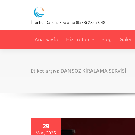
İçeriğe
geç
İstanbul Dansöz Kiralama 0(533) 282 78 48
Ana Sayfa
Hizmetler
Blog
Galeri
Etiket arşivi: DANSÖZ KİRALAMA SERVİSİ
29
Mar, 2025