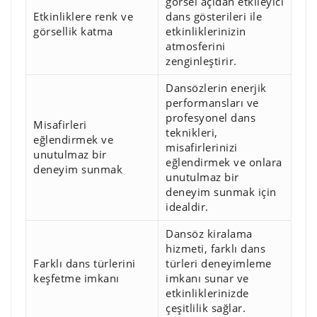
görsel açıdan etkileyici
Etkinliklere renk ve
dans gösterileri ile
görsellik katma
etkinliklerinizin
atmosferini
zenginleştirir.
Dansözlerin enerjik
performansları ve
profesyonel dans
Misafirleri
teknikleri,
eğlendirmek ve
misafirlerinizi
unutulmaz bir
eğlendirmek ve onlara
deneyim sunmak
unutulmaz bir
deneyim sunmak için
idealdir.
Dansöz kiralama
hizmeti, farklı dans
Farklı dans türlerini
türleri deneyimleme
keşfetme imkanı
imkanı sunar ve
etkinliklerinizde
çeşitlilik sağlar.