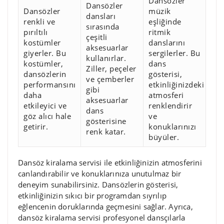
Dansözler
Dansözler
Dansözler
müzik
dansları
renkli ve
eşliğinde
sırasında
pırıltılı
ritmik
çeşitli
kostümler
danslarını
aksesuarlar
giyerler. Bu
sergilerler. Bu
kullanırlar.
kostümler,
dans
Ziller, peçeler
dansözlerin
gösterisi,
ve çemberler
performansını
etkinliğinizdeki
gibi
daha
atmosferi
aksesuarlar
etkileyici ve
renklendirir
dans
göz alıcı hale
ve
gösterisine
getirir.
konuklarınızı
renk katar.
büyüler.
Dansöz kiralama servisi ile etkinliğinizin atmosferini
canlandırabilir ve konuklarınıza unutulmaz bir
deneyim sunabilirsiniz. Dansözlerin gösterisi,
etkinliğinizin sıkıcı bir programdan sıyrılıp
eğlencenin doruklarında geçmesini sağlar. Ayrıca,
dansöz kiralama servisi profesyonel dansçılarla