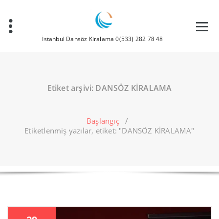
İçeriğe
geç
İstanbul Dansöz Kiralama 0(533) 282 78 48
Etiket arşivi: DANSÖZ KİRALAMA
Başlangıç
/
Etiketlenmiş yazılar, etiket: "DANSÖZ KİRALAMA"