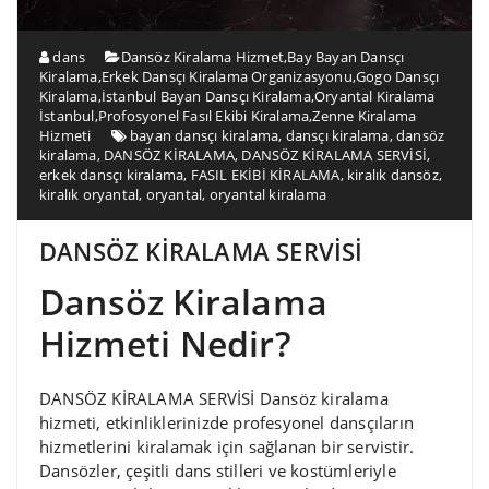
dans
Dansöz Kiralama Hizmet
,
Bay Bayan Dansçı
Kiralama
,
Erkek Dansçı Kiralama Organizasyonu
,
Gogo Dansçı
Kiralama
,
İstanbul Bayan Dansçı Kiralama
,
Oryantal Kiralama
İstanbul
,
Profosyonel Fasıl Ekibi Kiralama
,
Zenne Kiralama
Hizmeti
bayan dansçı kiralama
,
dansçı kiralama
,
dansöz
kiralama
,
DANSÖZ KİRALAMA
,
DANSÖZ KİRALAMA SERVİSİ
,
erkek dansçı kiralama
,
FASIL EKİBİ KİRALAMA
,
kiralık dansöz
,
kiralık oryantal
,
oryantal
,
oryantal kiralama
DANSÖZ KİRALAMA SERVİSİ
Dansöz Kiralama
Hizmeti Nedir?
DANSÖZ KİRALAMA SERVİSİ Dansöz kiralama
hizmeti, etkinliklerinizde profesyonel dansçıların
hizmetlerini kiralamak için sağlanan bir servistir.
Dansözler, çeşitli dans stilleri ve kostümleriyle