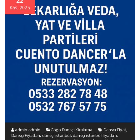
22
Kas, 2025
admin admin
Gogo Dansçı Kiralama
Dansçı Fiyat
,
Dansçı Fiyatları
,
dansçı istanbul
,
dansçı istanbul fiyatları
,