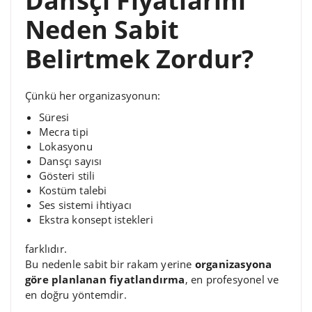
Dansçı Fiyatlarını
Neden Sabit
Belirtmek Zordur?
Çünkü her organizasyonun:
Süresi
Mecra tipi
Lokasyonu
Dansçı sayısı
Gösteri stili
Kostüm talebi
Ses sistemi ihtiyacı
Ekstra konsept istekleri
farklıdır.
Bu nedenle sabit bir rakam yerine
organizasyona
göre planlanan fiyatlandırma
, en profesyonel ve
en doğru yöntemdir.