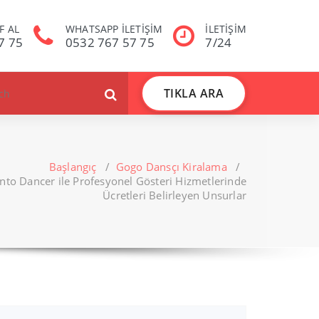
F AL
WHATSAPP İLETİŞİM
İLETİŞİM
7 75
0532 767 57 75
7/24
TIKLA ARA
Başlangıç
/
Gogo Dansçı Kiralama
/
ento Dancer ile Profesyonel Gösteri Hizmetlerinde
Ücretleri Belirleyen Unsurlar