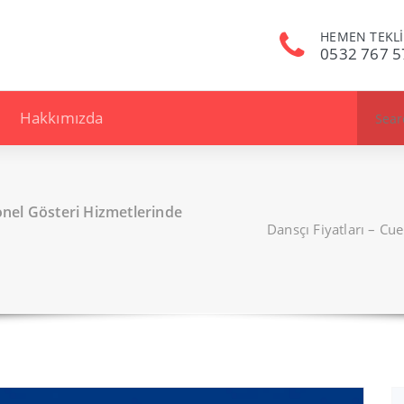
HEMEN TEKLİ
0532 767 5
Search
Hakkımızda
for:
onel Gösteri Hizmetlerinde
Dansçı Fiyatları – Cu