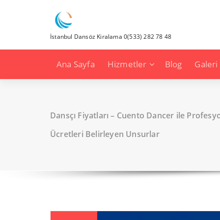
İçeriğe
geç
İstanbul Dansöz Kiralama 0(533) 282 78 48
Ana Sayfa
Hizmetler
Blog
Galeri
Dansçı Fiyatları – Cuento Dancer ile Profesy
Ücretleri Belirleyen Unsurlar