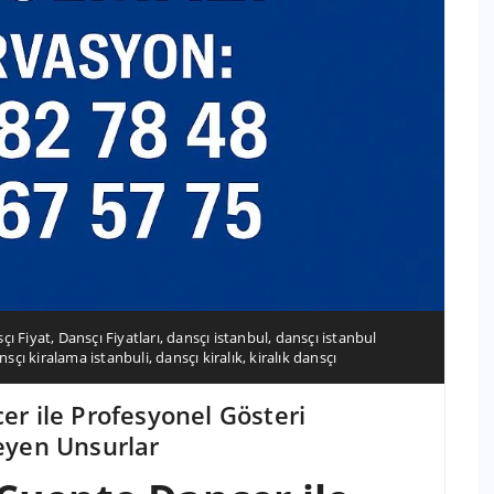
çı Fiyat
,
Dansçı Fiyatları
,
dansçı istanbul
,
dansçı istanbul
nsçı kiralama istanbuli
,
dansçı kiralık
,
kiralık dansçı
er ile Profesyonel Gösteri
leyen Unsurlar