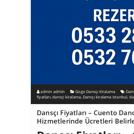
admin admin
Gogo Dansçı Kiralama
Dans
fiyatları
,
dansçı kiralama
,
Dansçı kiralama istanbul
,
da
Dansçı Fiyatları – Cuento Danc
Hizmetlerinde Ücretleri Belir