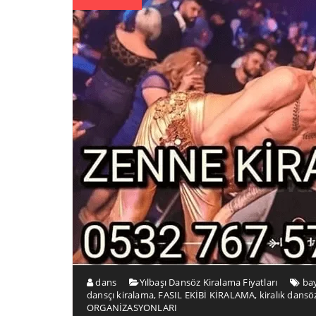
dans
Yılbaşı Dansöz Kiralama Fiyatları
ba
dansçı kiralama
,
FASIL EKİBİ KİRALAMA
,
kiralık dansö
ORGANİZASYONLARI