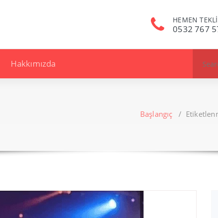
HEMEN TEKLİ
0532 767 5
Search
Hakkımızda
for:
Başlangıç
/
Etiketle