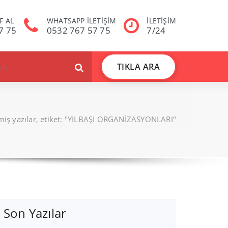
F AL
WHATSAPP İLETİŞİM
İLETİŞİM
7 75
0532 767 57 75
7/24
TIKLA ARA
nmiş yazılar, etiket: "YILBAŞI ORGANİZASYONLARI"
Son Yazılar