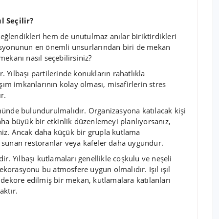
l Seçilir?
 eğlendikleri hem de unutulmaz anılar biriktirdikleri
zasyonunun en önemli unsurlarından biri de mekan
 mekanı nasıl seçebilirsiniz?
Yılbaşı partilerinde konukların rahatlıkla
aşım imkanlarının kolay olması, misafirlerin stres
r.
nünde bulundurulmalıdır. Organizasyona katılacak kişi
aha büyük bir etkinlik düzenlemeyi planlıyorsanız,
siniz. Ancak daha küçük bir grupla kutlama
 sunan restoranlar veya kafeler daha uygundur.
r. Yılbaşı kutlamaları genellikle coşkulu ve neşeli
korasyonu bu atmosfere uygun olmalıdır. Işıl ışıl
le dekore edilmiş bir mekan, kutlamalara katılanları
aktır.