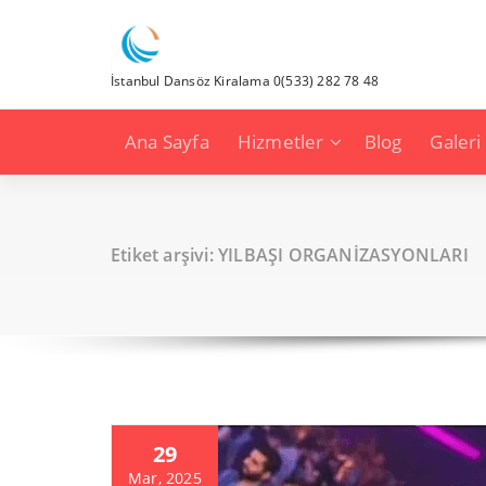
İçeriğe
geç
İstanbul Dansöz Kiralama 0(533) 282 78 48
Ana Sayfa
Hizmetler
Blog
Galeri
Etiket arşivi: YILBAŞI ORGANİZASYONLARI
29
Mar, 2025