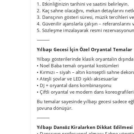
1. Etkinliğinizin tarihini ve saatini belirleyin.
2. Kaç sahne olacağını, mekan detaylarını netle
3. Dansçının gösteri süresi, müzik tercihleri v
4. Güvenilir ajanslarla çalışın – referanslarını
5. Sözleşme imzalayarak resmi rezervasyonu
⸻
Yılbaşı Gecesi İçin Özel Oryantal Temalar
Yılbaşı gösterilerinde klasik oryantalin dışınd
• Noel Baba temalı oryantal kostümleri
• Kırmızı – siyah – altın konseptli sahne dekor
• Ateşli şovlar ve LED ışıklı aksesuarlar
• DJ + oryantal dans kombinasyonu
• Çiftli oryantal ve modern dans koreografileri
Bu temalar sayesinde yılbaşı gecesi sadece eğ
şovuna dönüşür.
⸻
Yılbaşı Dansöz Kiralarken Dikkat Edilmes
• Dansçının profesyonel olması: Sahne yönetimi,