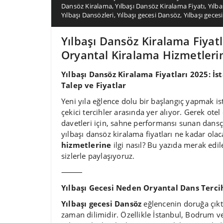
Dansöz Kiralama
,
Yılbaşı Dansöz Kiralama Fiyatı
,
Yılba
Yılbaşı Dansözleri
,
Yılbaşı gecesi Dansöz
,
Yılbaşı geces
Yılbaşı Dansöz Kiralama Fiyatl
Oryantal Kiralama Hizmetlerin
Yılbaşı Dansöz Kiralama Fiyatları 2025: İ
Talep ve Fiyatlar
Yeni yıla eğlence dolu bir başlangıç yapmak ist
çekici tercihler arasında yer alıyor. Gerek otel
davetleri için, sahne performansı sunan dansçı
yılbaşı dansöz kiralama fiyatları ne kadar ola
hizmetlerine
ilgi nasıl? Bu yazıda merak edile
sizlerle paylaşıyoruz.
⸻
Yılbaşı Gecesi Neden Oryantal Dans Tercih
Yılbaşı gecesi Dansöz
eğlencenin doruğa çıktı
zaman dilimidir. Özellikle İstanbul, Bodrum ve