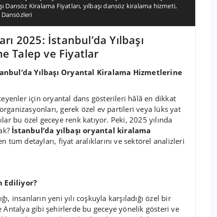
şı Dansöz Kiralama Fiyatları
,
yılbaşı dansöz kiralama hizmeti
,
i Dansözleri
arı 2025: İstanbul’da Yılbaşı
e Talep ve Fiyatlar
stanbul’da Yılbaşı Oryantal Kiralama Hizmetlerine
eyenler için oryantal dans gösterileri hâlâ en dikkat
 organizasyonları, gerek özel ev partileri veya lüks yat
lar bu özel geceye renk katıyor. Peki, 2025 yılında
cak?
İstanbul’da yılbaşı oryantal kiralama
n tüm detayları, fiyat aralıklarını ve sektörel analizleri
 Ediliyor?
ğı, insanların yeni yılı coşkuyla karşıladığı özel bir
 Antalya gibi şehirlerde bu geceye yönelik gösteri ve