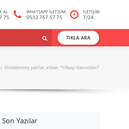
F AL
WHATSAPP İLETİŞİM
İLETİŞİM
7 75
0532 767 57 75
7/24
TIKLA ARA
/
Etiketlenmiş yazılar, etiket: "Yılbaşı Dansözleri"
Son Yazılar