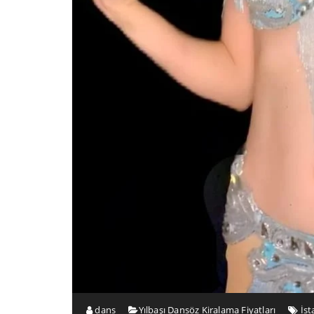
dans
Yılbaşı Dansöz Kiralama Fiyatları
İst