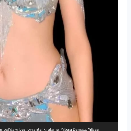
anbul’da yılbaşı oryantal kiralama
,
Yılbaşı Dansöz
,
Yılbaşı