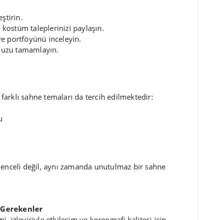
ştirin.
e kostüm taleplerinizi paylaşın.
 ve portföyünü inceleyin.
nuzu tamamlayın.
a farklı sahne temaları da tercih edilmektedir:
u
lenceli değil, aynı zamanda unutulmaz bir sahne
i Gerekenler
 izleyiciyle etkileşim ve koreografi kalitesi için