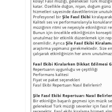
kolay! Fasıl müziği, geleneksel Türk müziğin
katar. Özellikle düğün, nişan, doğum günü g
hizmetleri sayesinde davetlilerinize unutul
Profesyonel bir
Şile Fasıl Ekibi
kiralayarak 
Kaliteli ses ve performanslarıyla konukların
müziğinin ritmi ve neşesiyle etkinliğinizi r
Bunun için öncelikle etkinliğinizin konseptin
unutulmaz bir etkinlik düzenlemek için rep
önemlidir. Ayrıca
Şile Fasıl Ekibi Kiralam
araştırma yapmanız gerekmektedir. Size en 
çalışarak etkinliğinizin her anını unutulmaz 
Fasıl Ekibi Kiralarken Dikkat Edilmesi 
Repertuarın uygunluğu ve çeşitliliği
Performans kalitesi
Fiyat ve paket seçenekleri
Fasıl Ekibi Repertuarı Nasıl Belirlenir?
Şile Fasıl Ekibi Repertuarı Nasıl Belirle
Bir etkinliğin başarılı geçmesi için müzik 
geleneksel Türk müziği sevenler için fasıl m
seçenektir. Fasıl ekibi kiralama hizmeti a