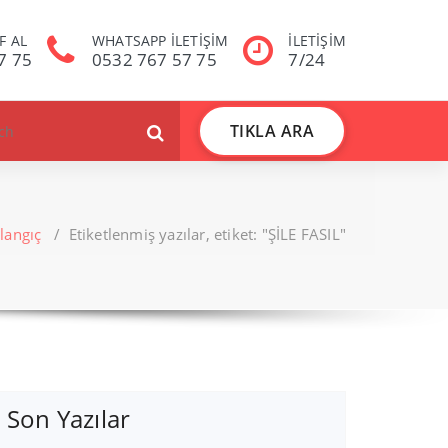
F AL
WHATSAPP İLETİŞİM
İLETİŞİM
7 75
0532 767 57 75
7/24
TIKLA ARA
langıç
/
Etiketlenmiş yazılar, etiket: "ŞİLE FASIL"
Son Yazılar