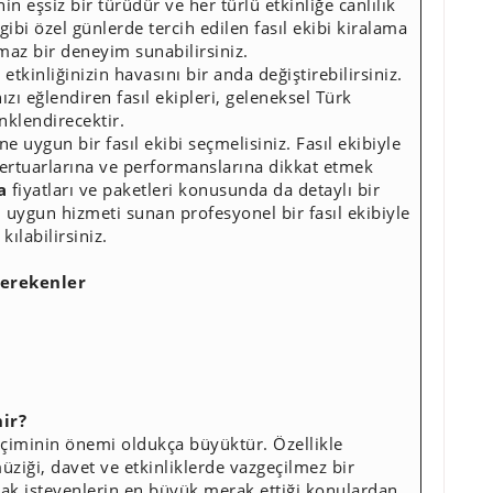
in eşsiz bir türüdür ve her türlü etkinliğe canlılık
ibi özel günlerde tercih edilen fasıl ekibi kiralama
maz bir deneyim sunabilirsiniz.
etkinliğinizin havasını bir anda değiştirebilirsiniz.
ızı eğlendiren fasıl ekipleri, geleneksel Türk
enklendirecektir.
e uygun bir fasıl ekibi seçmelisiniz. Fasıl ekibiyle
ertuarlarına ve performanslarına dikkat etmek
a
fiyatları ve paketleri konusunda da detaylı bir
uygun hizmeti sunan profesyonel bir fasıl ekibiyle
kılabilirsiniz.
Gerekenler
nir?
seçiminin önemi oldukça büyüktür. Özellikle
üziği, davet ve etkinliklerde vazgeçilmez bir
lmak isteyenlerin en büyük merak ettiği konulardan