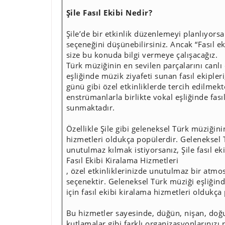
Şile Fasıl Ekibi Nedir?
Şile’de bir etkinlik düzenlemeyi planlıyorsa
seçeneğini düşünebilirsiniz. Ancak “Fasıl e
size bu konuda bilgi vermeye çalışacağız.
Türk müziğinin en sevilen parçalarını canlı
eşliğinde müzik ziyafeti sunan fasıl ekiple
günü gibi özel etkinliklerde tercih edilmekt
enstrümanlarla birlikte vokal eşliğinde fası
sunmaktadır.
Özellikle Şile gibi geleneksel Türk müziğinin
hizmetleri oldukça popülerdir. Geleneksel T
unutulmaz kılmak istiyorsanız, Şile fasıl ek
Fasıl Ekibi Kiralama Hizmetleri
, özel etkinliklerinizde unutulmaz bir atmos
seçenektir. Geleneksel Türk müziği eşliğinde
için fasıl ekibi kiralama hizmetleri oldukça
Bu hizmetler sayesinde, düğün, nişan, doğ
kutlamalar gibi farklı organizasyonlarınızı re