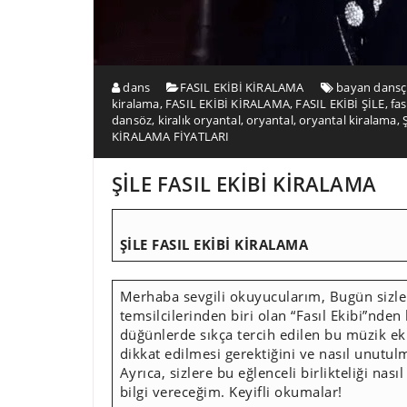
dans
FASIL EKİBİ KİRALAMA
bayan dansç
kiralama
,
FASIL EKİBİ KİRALAMA
,
FASIL EKİBİ ŞİLE
,
fas
dansöz
,
kiralık oryantal
,
oryantal
,
oryantal kiralama
,
KİRALAMA FİYATLARI
ŞİLE FASIL EKİBİ KİRALAMA
ŞİLE FASIL EKİBİ KİRALAMA
Merhaba sevgili okuyucularım, Bugün sizler
temsilcilerinden biri olan “Fasıl Ekibi”nden
düğünlerde sıkça tercih edilen bu müzik eki
dikkat edilmesi gerektiğini ve nasıl unutul
Ayrıca, sizlere bu eğlenceli birlikteliği nas
bilgi vereceğim. Keyifli okumalar!