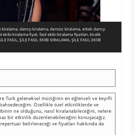
ı kiralama
,
dansçı kiralama
,
dansöz kiralama
,
erkek dansçı
ıl ekibi kiralama fiyat
,
fasıl ekibi kiralama fiyatları
,
kiralık
ŞİLE FASIL
,
ŞİLE FASIL EKİBİ KİRALAMA
,
ŞİLE FASIL EKİBİ
e Türk geleneksel müziğinin en eğlenceli ve keyifli
 bahsedeceğim. Özellikle özel etkinliklerde ve
binin ne olduğunu, nasıl kiralanabileceğini, nelere
maz bir etkinlik düzenlenebileceğini konuşacağız.
ıl repertuar belirleneceği ve fiyatları hakkında da