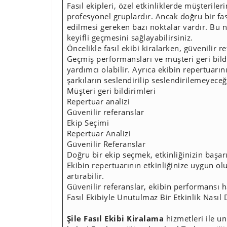
Fasıl ekipleri, özel etkinliklerde müşterile
profesyonel gruplardır. Ancak doğru bir fa
edilmesi gereken bazı noktalar vardır. Bu no
keyifli geçmesini sağlayabilirsiniz.
Öncelikle fasıl ekibi kiralarken, güvenilir 
Geçmiş performansları ve müşteri geri bildi
yardımcı olabilir. Ayrıca ekibin repertuarın
şarkıların seslendirilip seslendirilemeyeceğ
Müşteri geri bildirimleri
Repertuar analizi
Güvenilir referanslar
Ekip Seçimi
Repertuar Analizi
Güvenilir Referanslar
Doğru bir ekip seçmek, etkinliğinizin başarı
Ekibin repertuarının etkinliğinize uygun o
artırabilir.
Güvenilir referanslar, ekibin performansı ha
Fasıl Ekibiyle Unutulmaz Bir Etkinlik Nasıl
Şile Fasıl Ekibi Kiralama
hizmetleri ile u