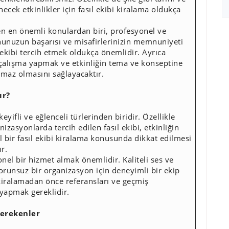
ecek etkinlikler için fasıl ekibi kiralama oldukça
ken en önemli konulardan biri, profesyonel ve
nunuzun başarısı ve misafirlerinizin memnuniyeti
r ekibi tercih etmek oldukça önemlidir. Ayrıca
 çalışma yapmak ve etkinliğin tema ve konseptine
lmaz olmasını sağlayacaktır.
ır?
yifli ve eğlenceli türlerinden biridir. Özellikle
izasyonlarda tercih edilen fasıl ekibi, etkinliğin
 bir fasıl ekibi kiralama konusunda dikkat edilmesi
r.
onel bir hizmet almak önemlidir. Kaliteli ses ve
sorunsuz bir organizasyon için deneyimli bir ekip
 kiralamadan önce referansları ve geçmiş
yapmak gereklidir.
Gerekenler