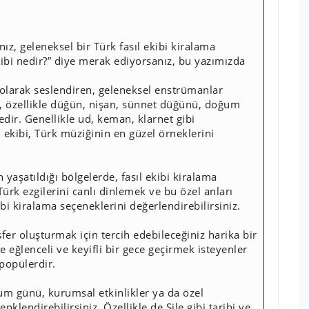
nız, geleneksel bir Türk fasıl ekibi kiralama
kibi nedir?” diye merak ediyorsanız, bu yazımızda
 olarak seslendiren, geleneksel enstrümanlar
ri, özellikle düğün, nişan, sünnet düğünü, doğum
edir. Genellikle ud, keman, klarnet gibi
l ekibi, Türk müziğinin en güzel örneklerini
 yaşatıldığı bölgelerde, fasıl ekibi kiralama
ürk ezgilerini canlı dinlemek ve bu özel anları
ibi kiralama seçeneklerini değerlendirebilirsiniz.
fer oluşturmak için tercih edebileceğiniz harika bir
 eğlenceli ve keyifli bir gece geçirmek isteyenler
 popülerdir.
um günü, kurumsal etkinlikler ya da özel
nklendirebilirsiniz. Özellikle de Şile gibi tarihi ve