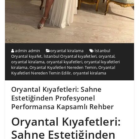
admin admin
oryantal kiralama
İstanbul
Oryantal kıyafet
,
İstanbul Oryantal kıyafetleri
,
oryantal
,
oryantal kiralama
,
oryantal kıyafetleri
,
oryantal kıyafetleri
kiralama
,
Oryantal Kıyafetleri Nereden Temin
,
Oryantal
Kıyafetleri Nereden Temin Edilir
,
oryantel kiralama
Oryantal Kıyafetleri: Sahne
Estetiğinden Profesyonel
Performansa Kapsamlı Rehber
Oryantal Kıyafetleri:
Sahne Estetiğinden