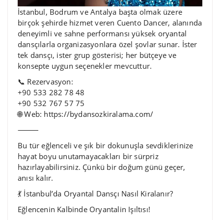
İstanbul, Bodrum ve Antalya başta olmak üzere
birçok şehirde hizmet veren Cuento Dancer, alanında
deneyimli ve sahne performansı yüksek oryantal
dansçılarla organizasyonlara özel şovlar sunar. İster
tek dansçı, ister grup gösterisi; her bütçeye ve
konsepte uygun seçenekler mevcuttur.
📞 Rezervasyon:
+90 533 282 78 48
+90 532 767 57 75
🌐 Web: https://bydansozkiralama.com/
⸻
Bu tür eğlenceli ve şık bir dokunuşla sevdiklerinize
hayat boyu unutamayacakları bir sürpriz
hazırlayabilirsiniz. Çünkü bir doğum günü geçer,
anısı kalır.
💃 İstanbul’da Oryantal Dansçı Nasıl Kiralanır?
Eğlencenin Kalbinde Oryantalin Işıltısı!