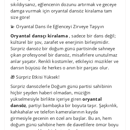
sıkıldıysanız, eğlencenin dozunu artırmak ve geceye
damga vurmak için oryantal dansöz kiralama tam
size göre!
💫 Oryantal Dans ile Eğlenceyi Zirveye Taşıyın
Oryantal dansçı kiralama
, sadece bir dans değil;
kültürel bir şov, zarafet ve enerjinin birleşimidir.
Sürpriz dansöz bir doğum günü partisinde sahneye
çıkan profesyonel bir dansöz, misafirlere unutulmaz
anlar yaşatır. Renkli kostümler, etkileyici müzikler ve
dansın büyüsü ile herkes o anın bir parçası olur.
🎁 Sürpriz Etkisi Yüksek!
Sürpriz dansözlerle Doğum günü partisi sahibinin
hiçbir şeyden haberi olmadan, müziğin
yükselmesiyle birlikte içeriye giren
oryantal
dansöz
, partiyi bambaşka bir boyuta taşır. Şaşkınlık,
kahkahalar ve telefon kameralarının kayda
girmesiyle gecenin en özel anı başlar. Bu an, hem
doğum günü sahibine hem de davetlilere ömür boyu