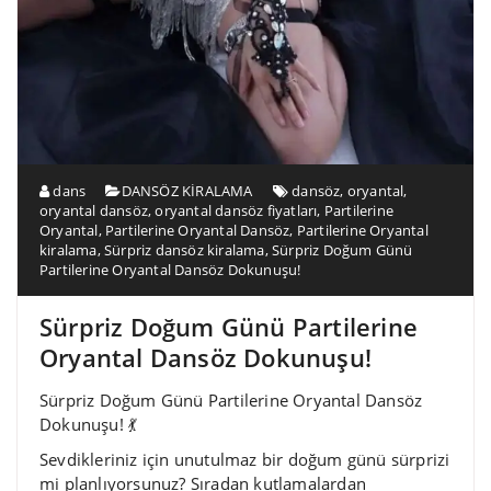
dans
DANSÖZ KİRALAMA
dansöz
,
oryantal
,
oryantal dansöz
,
oryantal dansöz fiyatları
,
Partilerine
Oryantal
,
Partilerine Oryantal Dansöz
,
Partilerine Oryantal
kiralama
,
Sürpriz dansöz kiralama
,
Sürpriz Doğum Günü
Partilerine Oryantal Dansöz Dokunuşu!
Sürpriz Doğum Günü Partilerine
Oryantal Dansöz Dokunuşu!
Sürpriz Doğum Günü Partilerine Oryantal Dansöz
Dokunuşu! 💃
Sevdikleriniz için unutulmaz bir doğum günü sürprizi
mi planlıyorsunuz? Sıradan kutlamalardan