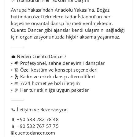
Avrupa Yakası’ndan Anadolu Yakası’na, Boğaz
hattından özel teknelere kadar İstanbul’un her
köşesine oryantal dansçı hizmeti verilmektedir.
Cuento Dancer gibi ajanslar kendi ulaşımını sağladığı
için organizasyonunuzda hiçbir aksama yaşanmaz.
⸻
💼 Neden Cuento Dancer?
• 🌟 Profesyonel, sahne deneyimli dansçılar
• 👗 Özel kostüm ve konsept seçenekleri
• 🕺 Kadın ve erkek dansçı alternatifleri
• 📅 7/24 hizmet ve hızlı iletişim
• 🎉 Her tür etkinliğe uygun paketler
⸻
📞 İletişim ve Rezervasyon
📱 +90 533 282 78 48
📱 +90 532 767 57 75
🌐 cuentodancer.com