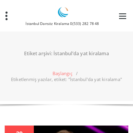
İçeriğe
geç
İstanbul Dansöz Kiralama 0(533) 282 78 48
Etiket arşivi: İstanbul’da yat kiralama
Başlangıç
/
Etiketlenmiş yazılar, etiket: "İstanbul’da yat kiralama"