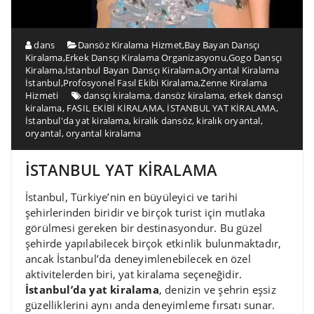
dans
Dansöz Kiralama Hizmet
,
Bay Bayan Dansçı
Kiralama
,
Erkek Dansçı Kiralama Organizasyonu
,
Gogo Dansçı
Kiralama
,
İstanbul Bayan Dansçı Kiralama
,
Oryantal Kiralama
İstanbul
,
Profosyonel Fasıl Ekibi Kiralama
,
Zenne Kiralama
Hizmeti
dansçı kiralama
,
dansöz kiralama
,
erkek dansçı
kiralama
,
FASIL EKİBİ KİRALAMA
,
İSTANBUL YAT KİRALAMA
,
İstanbul'da yat kiralama
,
kiralık dansöz
,
kiralık oryantal
,
oryantal
,
oryantal kiralama
İSTANBUL YAT KİRALAMA
İstanbul, Türkiye’nin en büyüleyici ve tarihi
şehirlerinden biridir ve birçok turist için mutlaka
görülmesi gereken bir destinasyondur. Bu güzel
şehirde yapılabilecek birçok etkinlik bulunmaktadır,
ancak İstanbul’da deneyimlenebilecek en özel
aktivitelerden biri, yat kiralama seçeneğidir.
İstanbul’da yat kiralama
, denizin ve şehrin eşsiz
güzelliklerini aynı anda deneyimleme fırsatı sunar.