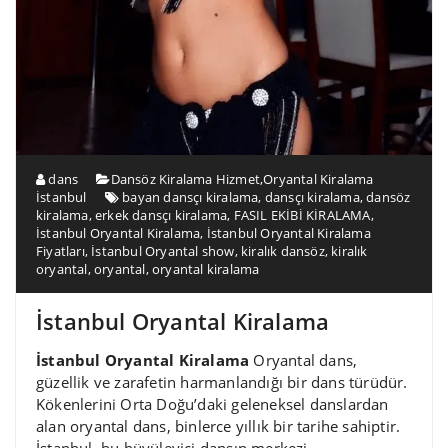
dans
Dansöz Kiralama Hizmet
,
Oryantal Kiralama
İstanbul
bayan dansçı kiralama
,
dansçı kiralama
,
dansöz
kiralama
,
erkek dansçı kiralama
,
FASIL EKİBİ KİRALAMA
,
İstanbul Oryantal Kiralama
,
İstanbul Oryantal Kiralama
Fiyatları
,
İstanbul Oryantal show
,
kiralık dansöz
,
kiralık
oryantal
,
oryantal
,
oryantal kiralama
İstanbul Oryantal Kiralama
İstanbul Oryantal Kiralama
Oryantal dans,
güzellik ve zarafetin harmanlandığı bir dans türüdür.
Kökenlerini Orta Doğu’daki geleneksel danslardan
alan oryantal dans, binlerce yıllık bir tarihe sahiptir.
İstanbul, bu büyüleyici dansın merkezi