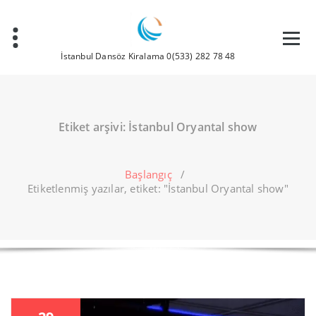
İçeriğe
geç
İstanbul Dansöz Kiralama 0(533) 282 78 48
Etiket arşivi: İstanbul Oryantal show
Başlangıç
/
Etiketlenmiş yazılar, etiket: "İstanbul Oryantal show"