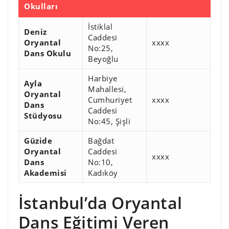
Okulları
İstiklal
Deniz
Caddesi
Oryantal
xxxx
No:25,
Dans Okulu
Beyoğlu
Harbiye
Ayla
Mahallesi,
Oryantal
Cumhuriyet
xxxx
Dans
Caddesi
Stüdyosu
No:45, Şişli
Güzide
Bağdat
Oryantal
Caddesi
xxxx
Dans
No:10,
Akademisi
Kadıköy
İstanbul’da Oryantal
Dans Eğitimi Veren