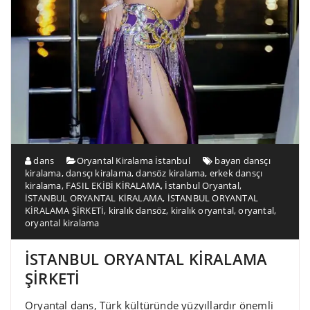
dans
Oryantal Kiralama İstanbul
bayan dansçı
kiralama
,
dansçı kiralama
,
dansöz kiralama
,
erkek dansçı
kiralama
,
FASIL EKİBİ KİRALAMA
,
İstanbul Oryantal
,
İSTANBUL ORYANTAL KİRALAMA
,
İSTANBUL ORYANTAL
KİRALAMA ŞİRKETİ
,
kiralık dansöz
,
kiralık oryantal
,
oryantal
,
oryantal kiralama
İSTANBUL ORYANTAL KİRALAMA
ŞİRKETİ
Oryantal dans, Türk kültüründe yüzyıllardır önemli