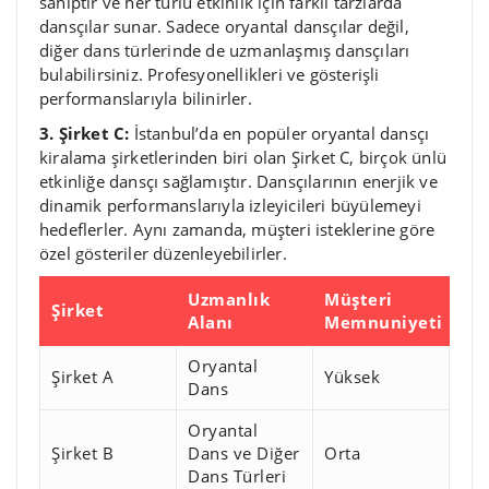
sahiptir ve her türlü etkinlik için farklı tarzlarda
dansçılar sunar. Sadece oryantal dansçılar değil,
diğer dans türlerinde de uzmanlaşmış dansçıları
bulabilirsiniz. Profesyonellikleri ve gösterişli
performanslarıyla bilinirler.
3. Şirket C:
İstanbul’da en popüler oryantal dansçı
kiralama şirketlerinden biri olan Şirket C, birçok ünlü
etkinliğe dansçı sağlamıştır. Dansçılarının enerjik ve
dinamik performanslarıyla izleyicileri büyülemeyi
hedeflerler. Aynı zamanda, müşteri isteklerine göre
özel gösteriler düzenleyebilirler.
Uzmanlık
Müşteri
Şirket
Alanı
Memnuniyeti
Oryantal
Şirket A
Yüksek
Dans
Oryantal
Şirket B
Dans ve Diğer
Orta
Dans Türleri