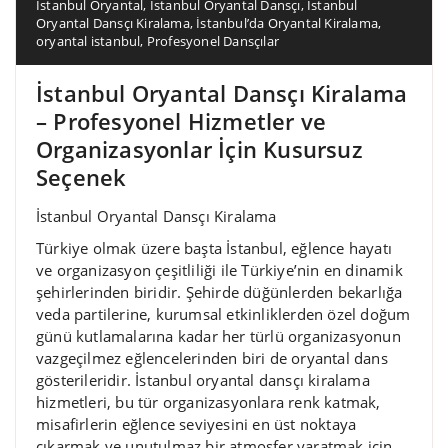
İstanbul Oryantal
,
İstanbul Oryantal Dansçı
,
İstanbul
Oryantal Dansçı Kiralama
,
İstanbul’da Oryantal Kiralama
,
oryantal istanbul
,
Profesyonel Dansçılar
İstanbul Oryantal Dansçı Kiralama
– Profesyonel Hizmetler ve
Organizasyonlar İçin Kusursuz
Seçenek
İstanbul Oryantal Dansçı Kiralama
Türkiye olmak üzere başta İstanbul, eğlence hayatı
ve organizasyon çeşitliliği ile Türkiye’nin en dinamik
şehirlerinden biridir. Şehirde düğünlerden bekarlığa
veda partilerine, kurumsal etkinliklerden özel doğum
günü kutlamalarına kadar her türlü organizasyonun
vazgeçilmez eğlencelerinden biri de oryantal dans
gösterileridir. İstanbul oryantal dansçı kiralama
hizmetleri, bu tür organizasyonlara renk katmak,
misafirlerin eğlence seviyesini en üst noktaya
çıkarmak ve unutulmaz bir atmosfer yaratmak için