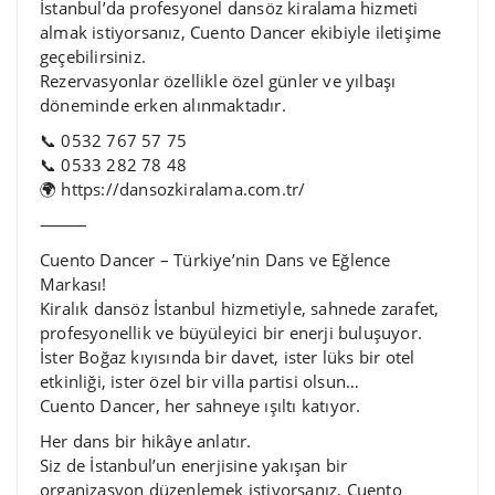
İstanbul’da profesyonel dansöz kiralama hizmeti
almak istiyorsanız, Cuento Dancer ekibiyle iletişime
geçebilirsiniz.
Rezervasyonlar özellikle özel günler ve yılbaşı
döneminde erken alınmaktadır.
📞 0532 767 57 75
📞 0533 282 78 48
🌍 https://dansozkiralama.com.tr/
⸻
Cuento Dancer – Türkiye’nin Dans ve Eğlence
Markası!
Kiralık dansöz İstanbul hizmetiyle, sahnede zarafet,
profesyonellik ve büyüleyici bir enerji buluşuyor.
İster Boğaz kıyısında bir davet, ister lüks bir otel
etkinliği, ister özel bir villa partisi olsun…
Cuento Dancer, her sahneye ışıltı katıyor.
Her dans bir hikâye anlatır.
Siz de İstanbul’un enerjisine yakışan bir
organizasyon düzenlemek istiyorsanız, Cuento