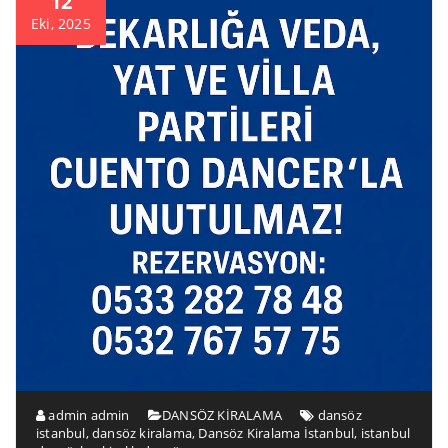
12
Eki, 2025
admin admin
DANSÖZ KİRALAMA
dansöz
istanbul
,
dansöz kiralama
,
Dansöz Kiralama İstanbul
,
istanbul