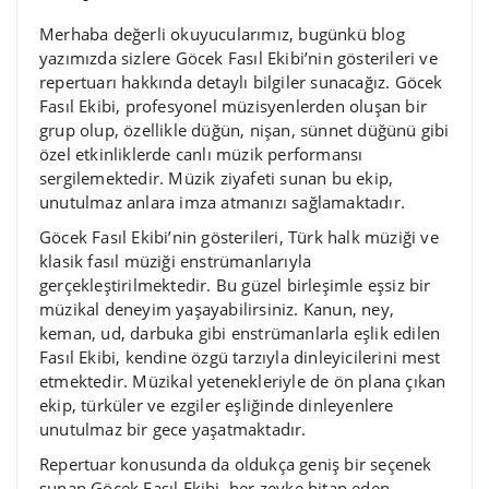
Merhaba değerli okuyucularımız, bugünkü blog
yazımızda sizlere Göcek Fasıl Ekibi’nin gösterileri ve
repertuarı hakkında detaylı bilgiler sunacağız. Göcek
Fasıl Ekibi, profesyonel müzisyenlerden oluşan bir
grup olup, özellikle düğün, nişan, sünnet düğünü gibi
özel etkinliklerde canlı müzik performansı
sergilemektedir. Müzik ziyafeti sunan bu ekip,
unutulmaz anlara imza atmanızı sağlamaktadır.
Göcek Fasıl Ekibi’nin gösterileri, Türk halk müziği ve
klasik fasıl müziği enstrümanlarıyla
gerçekleştirilmektedir. Bu güzel birleşimle eşsiz bir
müzikal deneyim yaşayabilirsiniz. Kanun, ney,
keman, ud, darbuka gibi enstrümanlarla eşlik edilen
Fasıl Ekibi, kendine özgü tarzıyla dinleyicilerini mest
etmektedir. Müzikal yetenekleriyle de ön plana çıkan
ekip, türküler ve ezgiler eşliğinde dinleyenlere
unutulmaz bir gece yaşatmaktadır.
Repertuar konusunda da oldukça geniş bir seçenek
sunan Göcek Fasıl Ekibi, her zevke hitap eden