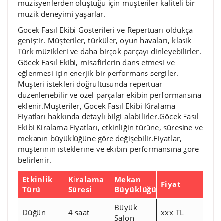
müzisyenlerden oluştuğu için müşteriler kaliteli bir
müzik deneyimi yaşarlar.
Göcek Fasıl Ekibi Gösterileri ve Repertuarı oldukça
geniştir. Müşteriler, türküler, oyun havaları, klasik
Türk müzikleri ve daha birçok parçayı dinleyebilirler.
Göcek Fasıl Ekibi, misafirlerin dans etmesi ve
eğlenmesi için enerjik bir performans sergiler.
Müşteri istekleri doğrultusunda repertuar
düzenlenebilir ve özel parçalar ekibin performansına
eklenir.Müşteriler, Göcek Fasıl Ekibi Kiralama
Fiyatları hakkında detaylı bilgi alabilirler.Göcek Fasıl
Ekibi Kiralama Fiyatları, etkinliğin türüne, süresine ve
mekanın büyüklüğüne göre değişebilir.Fiyatlar,
müşterinin isteklerine ve ekibin performansına göre
belirlenir.
Etkinlik
Kiralama
Mekan
Fiyat
Türü
Süresi
Büyüklüğü
Büyük
Düğün
4 saat
xxx TL
Salon