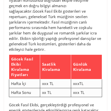
fiyatları konusunda doğrudan ekiple iletişime
geçmek en doğru bilgiyi almanızı
sağlayacaktır.Göcek Fasıl Ekibi gösterileri ve
repertuarı, geleneksel Türk müziğinin sevilen
şarkılarını içermektedir. Fasıl müziğinin canlı
performansı sırasında hem hareketli ve coşkulu
şarkılar hem de duygusal ve romantik şarkılar icra
edilir. Ekibin işbirliği yaptığı profesyonel dansçılar ve
geleneksel Türk kostümleri, gösterileri daha da
etkileyici hale getirir.
Göcek Fasıl
Ekibi
Saatlik
Günlük
Kiralama
Kiralama
Kiralama
Fiyatları
Hafta İçi
xxx TL
xxxTL
Hafta Sonu
xx TL
xxx TL
Göcek Fasıl Ekibi, gerçekleştirdiği profesyonel ve
enerjik gösterileriyle etkinliklerinize renk katacaktır.