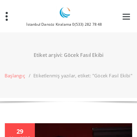
İçeriğe
geç
İstanbul Dansöz Kiralama 0(533) 282 78 48
Etiket arşivi: Göcek Fasıl Ekibi
Başlangıç
/
Etiketlenmiş yazılar, etiket: "Göcek Fasıl Ekibi"
29