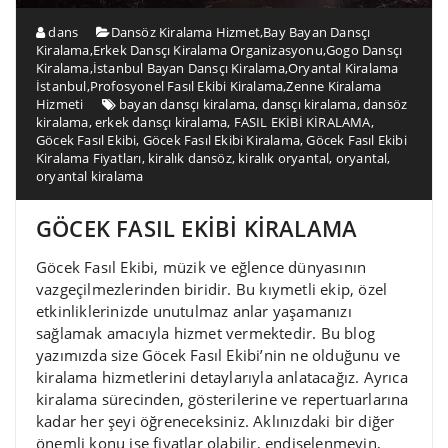
dans
Dansöz Kiralama Hizmet
,
Bay Bayan Dansçı
Kiralama
,
Erkek Dansçı Kiralama Organizasyonu
,
Gogo Dansçı
Kiralama
,
İstanbul Bayan Dansçı Kiralama
,
Oryantal Kiralama
İstanbul
,
Profosyonel Fasıl Ekibi Kiralama
,
Zenne Kiralama
Hizmeti
bayan dansçı kiralama
,
dansçı kiralama
,
dansöz
kiralama
,
erkek dansçı kiralama
,
FASIL EKİBİ KİRALAMA
,
Göcek Fasıl Ekibi
,
Göcek Fasıl Ekibi Kiralama
,
Göcek Fasıl Ekibi
Kiralama Fiyatları
,
kiralık dansöz
,
kiralık oryantal
,
oryantal
,
oryantal kiralama
GÖCEK FASIL EKİBİ KİRALAMA
Göcek Fasıl Ekibi, müzik ve eğlence dünyasının
vazgeçilmezlerinden biridir. Bu kıymetli ekip, özel
etkinliklerinizde unutulmaz anlar yaşamanızı
sağlamak amacıyla hizmet vermektedir. Bu blog
yazımızda size Göcek Fasıl Ekibi’nin ne olduğunu ve
kiralama hizmetlerini detaylarıyla anlatacağız. Ayrıca
kiralama sürecinden, gösterilerine ve repertuarlarına
kadar her şeyi öğreneceksiniz. Aklınızdaki bir diğer
önemli konu ise fiyatlar olabilir, endişelenmeyin,