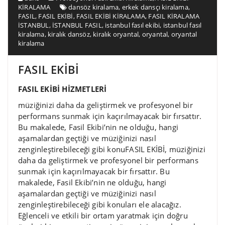
KİRALAMA
dansöz kiralama
,
erkek dansçı kiralama
,
FASIL
,
FASIL EKİBİ
,
FASIL EKİBİ KİRALAMA
,
FASIL KİRALAMA
İSTANBUL
,
İSTANBUL FASIL
,
istanbul fasıl ekibi
,
istanbul fasıl
kiralama
,
kiralık dansöz
,
kiralık oryantal
,
oryantal
,
oryantal
kiralama
FASIL EKİBİ
FASIL EKİBİ HİZMETLERİ
müziğinizi daha da geliştirmek ve profesyonel bir
performans sunmak için kaçırılmayacak bir fırsattır.
Bu makalede, Fasil Ekibi’nin ne olduğu, hangi
aşamalardan geçtiği ve müziğinizi nasıl
zenginleştirebileceği gibi konuFASIL EKİBİ, müziğinizi
daha da geliştirmek ve profesyonel bir performans
sunmak için kaçırılmayacak bir fırsattır. Bu
makalede, Fasil Ekibi’nin ne olduğu, hangi
aşamalardan geçtiği ve müziğinizi nasıl
zenginleştirebileceği gibi konuları ele alacağız.
Eğlenceli ve etkili bir ortam yaratmak için doğru