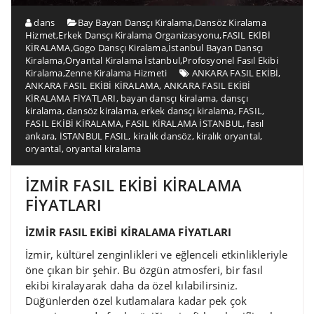
dans
Bay Bayan Dansçı Kiralama
,
Dansöz Kiralama
Hizmet
,
Erkek Dansçı Kiralama Organizasyonu
,
FASIL EKİBİ
KİRALAMA
,
Gogo Dansçı Kiralama
,
İstanbul Bayan Dansçı
Kiralama
,
Oryantal Kiralama İstanbul
,
Profosyonel Fasıl Ekibi
Kiralama
,
Zenne Kiralama Hizmeti
ANKARA FASIL EKİBİ
,
ANKARA FASIL EKİBİ KİRALAMA
,
ANKARA FASIL EKİBİ
KİRALAMA FİYATLARI
,
bayan dansçı kiralama
,
dansçı
kiralama
,
dansöz kiralama
,
erkek dansçı kiralama
,
FASIL
,
FASIL EKİBİ KİRALAMA
,
FASIL KİRALAMA İSTANBUL
,
fasıl
ankara
,
İSTANBUL FASIL
,
kiralık dansöz
,
kiralık oryantal
,
oryantal
,
oryantal kiralama
İZMİR FASIL EKİBİ KİRALAMA
FİYATLARI
İZMİR FASIL EKİBİ KİRALAMA FİYATLARI
İzmir, kültürel zenginlikleri ve eğlenceli etkinlikleriyle
öne çıkan bir şehir. Bu özgün atmosferi, bir fasıl
ekibi kiralayarak daha da özel kılabilirsiniz.
Düğünlerden özel kutlamalara kadar pek çok