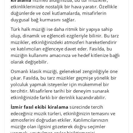
kiralama
hizmeti aldığınızda, bu tür müzikler,
etkinliklerinizde nostaljik bir hava yaratır. Özellikle
düğünlerde ve özel kutlamalarda, misafirlerin
duygusal bağ kurmasını sağlar.
Türk halk müziği ise daha ritmik bir yapıya sahip
olup, dinamik ve eğlenceli ezgileriyle bilinir. Bu tarz
müzikler, etkinliğinizdeki atmosferi hareketlendirir
ve katılımcıları eğlenceye davet eder. Fasılda, bu
müziğin kullanımı amacınıza ve hedef kitlenize bağlı
olarak değişebilir.
Osmanlı klasik müziği, geleneksel zenginliğiyle öne
çıkar. Fasılda, bu tarz müzikler geçmişe yönelik bir
yolculuk yapmak isteyenler için mükemmel bir
tercihtir. Misafirlere tarihi bir deneyim sunarak
etkinliğinizde farklı bir derinlik kazandırabilir.
İzmir fasıl ekibi kiralama
sürecinde tercih
edeceğiniz müzik türleri, etkinliğinizin temasını ve
atmosferini doğrudan etkiler. Katılımcılarınızın
müziğe olan ilgisini gözeterek doğru seçimler