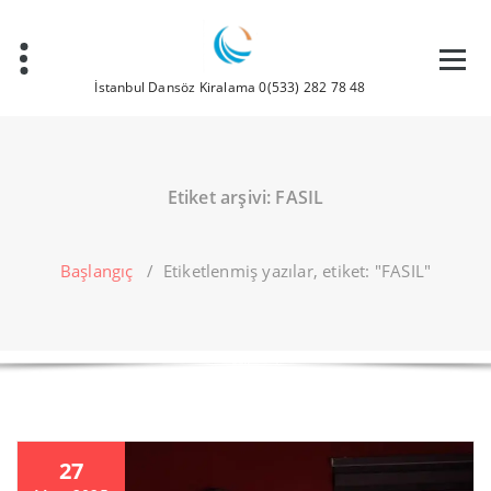
İçeriğe
geç
İstanbul Dansöz Kiralama 0(533) 282 78 48
Etiket arşivi: FASIL
Başlangıç
/
Etiketlenmiş yazılar, etiket: "FASIL"
27