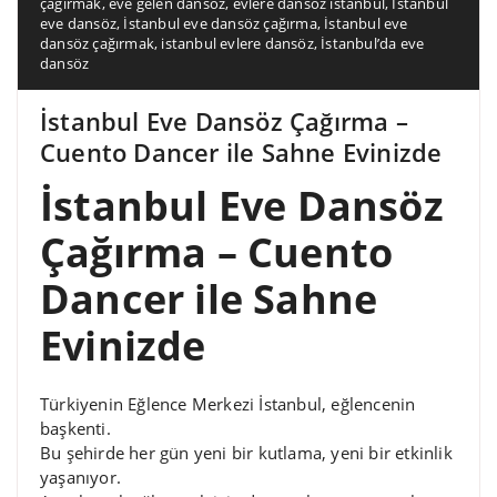
çağırmak
,
eve gelen dansöz
,
evlere dansöz istanbul
,
İstanbul
eve dansöz
,
İstanbul eve dansöz çağırma
,
İstanbul eve
dansöz çağırmak
,
istanbul evlere dansöz
,
İstanbul’da eve
dansöz
İstanbul Eve Dansöz Çağırma –
Cuento Dancer ile Sahne Evinizde
İstanbul Eve Dansöz
Çağırma – Cuento
Dancer ile Sahne
Evinizde
Türkiyenin Eğlence Merkezi İstanbul, eğlencenin
başkenti.
Bu şehirde her gün yeni bir kutlama, yeni bir etkinlik
yaşanıyor.