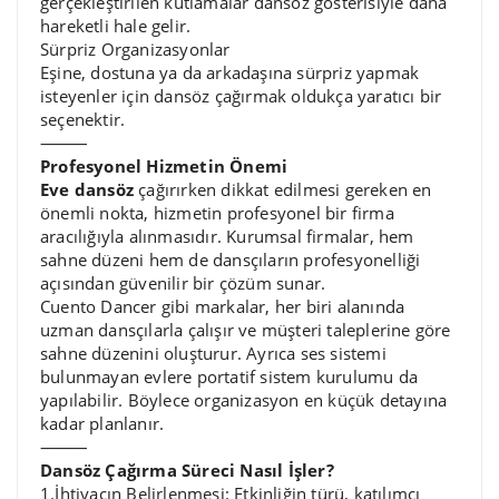
gerçekleştirilen kutlamalar dansöz gösterisiyle daha
hareketli hale gelir.
Sürpriz Organizasyonlar
Eşine, dostuna ya da arkadaşına sürpriz yapmak
isteyenler için dansöz çağırmak oldukça yaratıcı bir
seçenektir.
⸻
Profesyonel Hizmetin Önemi
Eve dansöz
çağırırken dikkat edilmesi gereken en
önemli nokta, hizmetin profesyonel bir firma
aracılığıyla alınmasıdır. Kurumsal firmalar, hem
sahne düzeni hem de dansçıların profesyonelliği
açısından güvenilir bir çözüm sunar.
Cuento Dancer gibi markalar, her biri alanında
uzman dansçılarla çalışır ve müşteri taleplerine göre
sahne düzenini oluşturur. Ayrıca ses sistemi
bulunmayan evlere portatif sistem kurulumu da
yapılabilir. Böylece organizasyon en küçük detayına
kadar planlanır.
⸻
Dansöz Çağırma Süreci Nasıl İşler?
1.İhtiyacın Belirlenmesi: Etkinliğin türü, katılımcı