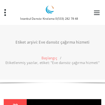
İçeriğe
geç
İstanbul Dansöz Kiralama 0(533) 282 78 48
Etiket arşivi: Eve dansöz çağırma hizmeti
Başlangıç
/
Etiketlenmiş yazılar, etiket: "Eve dansöz çağırma hizmeti"