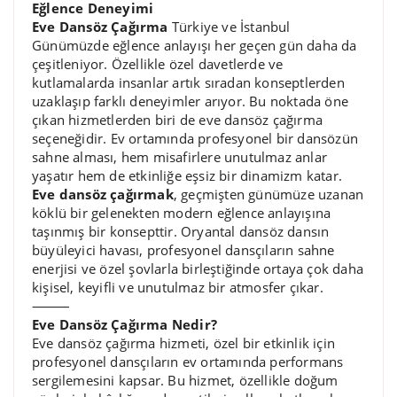
Eğlence Deneyimi
Eve Dansöz Çağırma
Türkiye ve İstanbul
Günümüzde eğlence anlayışı her geçen gün daha da
çeşitleniyor. Özellikle özel davetlerde ve
kutlamalarda insanlar artık sıradan konseptlerden
uzaklaşıp farklı deneyimler arıyor. Bu noktada öne
çıkan hizmetlerden biri de eve dansöz çağırma
seçeneğidir. Ev ortamında profesyonel bir dansözün
sahne alması, hem misafirlere unutulmaz anlar
yaşatır hem de etkinliğe eşsiz bir dinamizm katar.
Eve dansöz çağırmak
, geçmişten günümüze uzanan
köklü bir gelenekten modern eğlence anlayışına
taşınmış bir konsepttir. Oryantal dansöz dansın
büyüleyici havası, profesyonel dansçıların sahne
enerjisi ve özel şovlarla birleştiğinde ortaya çok daha
kişisel, keyifli ve unutulmaz bir atmosfer çıkar.
⸻
Eve Dansöz Çağırma Nedir?
Eve dansöz çağırma hizmeti, özel bir etkinlik için
profesyonel dansçıların ev ortamında performans
sergilemesini kapsar. Bu hizmet, özellikle doğum