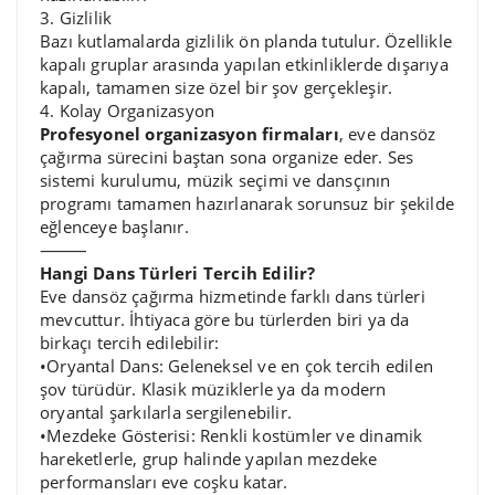
3. Gizlilik
Bazı kutlamalarda gizlilik ön planda tutulur. Özellikle
kapalı gruplar arasında yapılan etkinliklerde dışarıya
kapalı, tamamen size özel bir şov gerçekleşir.
4. Kolay Organizasyon
Profesyonel organizasyon firmaları
, eve dansöz
çağırma sürecini baştan sona organize eder. Ses
sistemi kurulumu, müzik seçimi ve dansçının
programı tamamen hazırlanarak sorunsuz bir şekilde
eğlenceye başlanır.
⸻
Hangi Dans Türleri Tercih Edilir?
Eve dansöz çağırma hizmetinde farklı dans türleri
mevcuttur. İhtiyaca göre bu türlerden biri ya da
birkaçı tercih edilebilir:
•Oryantal Dans: Geleneksel ve en çok tercih edilen
şov türüdür. Klasik müziklerle ya da modern
oryantal şarkılarla sergilenebilir.
•Mezdeke Gösterisi: Renkli kostümler ve dinamik
hareketlerle, grup halinde yapılan mezdeke
performansları eve coşku katar.