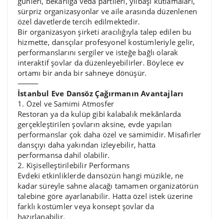
günleri, bekârlığa veda partileri, yılbaşı kutlamaları,
sürpriz organizasyonlar ve aile arasında düzenlenen
özel davetlerde tercih edilmektedir.
Bir organizasyon şirketi aracılığıyla talep edilen bu
hizmette, dansçılar profesyonel kostümleriyle gelir,
performanslarını sergiler ve isteğe bağlı olarak
interaktif şovlar da düzenleyebilirler. Böylece ev
ortamı bir anda bir sahneye dönüşür.
⸻
İstanbul Eve Dansöz Çağırmanın Avantajları
1. Özel ve Samimi Atmosfer
Restoran ya da kulüp gibi kalabalık mekânlarda
gerçekleştirilen şovların aksine, evde yapılan
performanslar çok daha özel ve samimidir. Misafirler
dansçıyı daha yakından izleyebilir, hatta
performansa dahil olabilir.
2. Kişiselleştirilebilir Performans
Evdeki etkinliklerde dansözün hangi müzikle, ne
kadar süreyle sahne alacağı tamamen organizatörün
talebine göre ayarlanabilir. Hatta özel istek üzerine
farklı kostümler veya konsept şovlar da
hazırlanabilir.