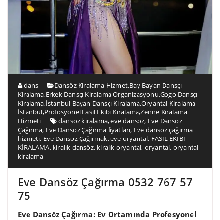
dans
Dansöz Kiralama Hizmet
,
Bay Bayan Dansçı
Kiralama
,
Erkek Dansçı Kiralama Organizasyonu
,
Gogo Dansçı
Kiralama
,
İstanbul Bayan Dansçı Kiralama
,
Oryantal Kiralama
İstanbul
,
Profosyonel Fasıl Ekibi Kiralama
,
Zenne Kiralama
Hizmeti
dansöz kiralama
,
eve dansöz
,
Eve Dansöz
Çağırma
,
Eve Dansöz Çağırma fiyatları
,
Eve dansöz çağırma
hizmeti
,
Eve Dansöz Çağırmak
,
eve oryantal
,
FASIL EKİBİ
KİRALAMA
,
kiralık dansöz
,
kiralık oryantal
,
oryantal
,
oryantal
kiralama
Eve Dansöz Çağırma 0532 767 57
75
Eve Dansöz Çağırma: Ev Ortamında Profesyonel