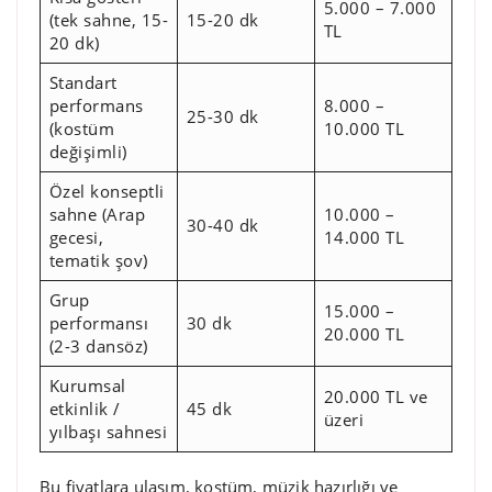
5.000 – 7.000
(tek sahne, 15-
15-20 dk
TL
20 dk)
Standart
performans
8.000 –
25-30 dk
(kostüm
10.000 TL
değişimli)
Özel konseptli
sahne (Arap
10.000 –
30-40 dk
gecesi,
14.000 TL
tematik şov)
Grup
15.000 –
performansı
30 dk
20.000 TL
(2-3 dansöz)
Kurumsal
20.000 TL ve
etkinlik /
45 dk
üzeri
yılbaşı sahnesi
Bu fiyatlara ulaşım, kostüm, müzik hazırlığı ve