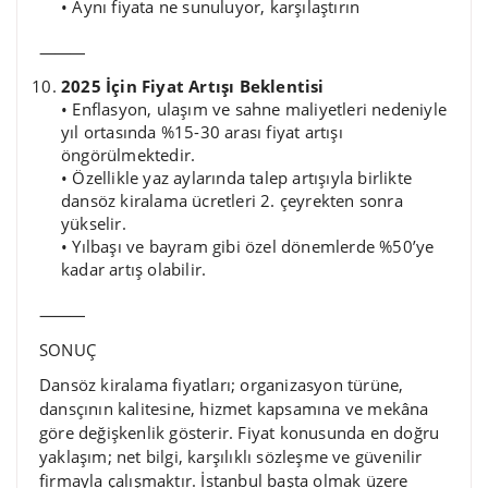
• Aynı fiyata ne sunuluyor, karşılaştırın
⸻
2025 İçin Fiyat Artışı Beklentisi
• Enflasyon, ulaşım ve sahne maliyetleri nedeniyle
yıl ortasında %15-30 arası fiyat artışı
öngörülmektedir.
• Özellikle yaz aylarında talep artışıyla birlikte
dansöz kiralama ücretleri 2. çeyrekten sonra
yükselir.
• Yılbaşı ve bayram gibi özel dönemlerde %50’ye
kadar artış olabilir.
⸻
SONUÇ
Dansöz kiralama fiyatları; organizasyon türüne,
dansçının kalitesine, hizmet kapsamına ve mekâna
göre değişkenlik gösterir. Fiyat konusunda en doğru
yaklaşım; net bilgi, karşılıklı sözleşme ve güvenilir
firmayla çalışmaktır. İstanbul başta olmak üzere