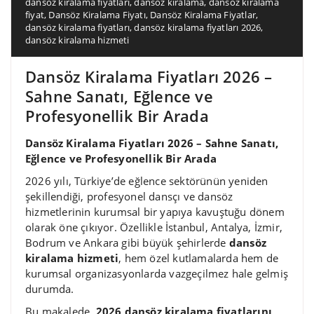
dansöz kiralama fiyatları
,
dansöz kiralama
,
dansöz kiralama
fiyat
,
Dansöz Kiralama Fiyatı
,
Dansöz Kiralama Fiyatlar
,
dansöz kiralama fiyatları
,
dansöz kiralama fiyatları 2026
,
dansöz kiralama hizmeti
Dansöz Kiralama Fiyatları 2026 –
Sahne Sanatı, Eğlence ve
Profesyonellik Bir Arada
Dansöz Kiralama Fiyatları 2026 – Sahne Sanatı,
Eğlence ve Profesyonellik Bir Arada
2026 yılı, Türkiye’de eğlence sektörünün yeniden
şekillendiği, profesyonel dansçı ve dansöz
hizmetlerinin kurumsal bir yapıya kavuştuğu dönem
olarak öne çıkıyor. Özellikle İstanbul, Antalya, İzmir,
Bodrum ve Ankara gibi büyük şehirlerde
dansöz
kiralama hizmeti
, hem özel kutlamalarda hem de
kurumsal organizasyonlarda vazgeçilmez hale gelmiş
durumda.
Bu makalede,
2026 dansöz kiralama fiyatlarını
,