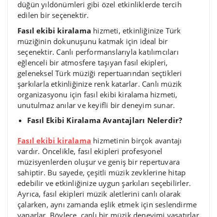
düğün yıldönümleri gibi özel etkinliklerde tercih
edilen bir seçenektir.
Fasıl ekibi kiralama
hizmeti, etkinliğinize Türk
müziğinin dokunuşunu katmak için ideal bir
seçenektir. Canlı performanslarıyla katılımcıları
eğlenceli bir atmosfere taşıyan fasıl ekipleri,
geleneksel Türk müziği repertuarından seçtikleri
şarkılarla etkinliğinize renk katarlar. Canlı müzik
organizasyonu için fasıl ekibi kiralama hizmeti,
unutulmaz anılar ve keyifli bir deneyim sunar.
Fasıl Ekibi Kiralama Avantajları Nelerdir?
Fasıl ekibi kiralama
hizmetinin birçok avantajı
vardır. Öncelikle, fasıl ekipleri profesyonel
müzisyenlerden oluşur ve geniş bir repertuvara
sahiptir. Bu sayede, çeşitli müzik zevklerine hitap
edebilir ve etkinliğinize uygun şarkıları seçebilirler.
Ayrıca, fasıl ekipleri müzik aletlerini canlı olarak
çalarken, aynı zamanda eşlik etmek için seslendirme
yaparlar. Böylece, canlı bir müzik deneyimi yaşatırlar