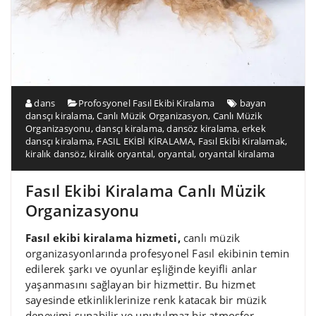
dans
Profosyonel Fasıl Ekibi Kiralama
bayan
dansçı kiralama
,
Canlı Müzik Organizasyon
,
Canlı Müzik
Organizasyonu
,
dansçı kiralama
,
dansöz kiralama
,
erkek
dansçı kiralama
,
FASIL EKİBİ KİRALAMA
,
Fasıl Ekibi Kiralamak
,
kiralık dansöz
,
kiralık oryantal
,
oryantal
,
oryantal kiralama
Fasıl Ekibi Kiralama Canlı Müzik
Organizasyonu
Fasıl ekibi kiralama hizmeti,
canlı müzik
organizasyonlarında profesyonel Fasıl ekibinin temin
edilerek şarkı ve oyunlar eşliğinde keyifli anlar
yaşanmasını sağlayan bir hizmettir. Bu hizmet
sayesinde etkinliklerinize renk katacak bir müzik
deneyimi sunabilir ve unutulmaz bir atmosfer