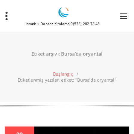
İçeriğe
geç
İstanbul Dansöz Kiralama 0(533) 282 78 48
Etiket arşivi: Bursa’da oryantal
Başlangıç
/
Etiketlenmiş yazılar, etiket: "Bursa’da oryantal"