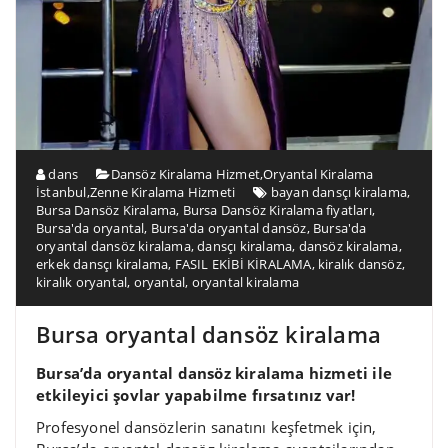
dans
Dansöz Kiralama Hizmet
,
Oryantal Kiralama
İstanbul
,
Zenne Kiralama Hizmeti
bayan dansçı kiralama
,
Bursa Dansöz Kiralama
,
Bursa Dansöz Kiralama fiyatları
,
Bursa'da oryantal
,
Bursa'da oryantal dansöz
,
Bursa'da
oryantal dansöz kiralama
,
dansçı kiralama
,
dansöz kiralama
,
erkek dansçı kiralama
,
FASIL EKİBİ KİRALAMA
,
kiralık dansöz
,
kiralık oryantal
,
oryantal
,
oryantal kiralama
Bursa oryantal dansöz kiralama
Bursa’da oryantal dansöz kiralama hizmeti ile
etkileyici şovlar yapabilme fırsatınız var!
Profesyonel dansözlerin sanatını keşfetmek için,