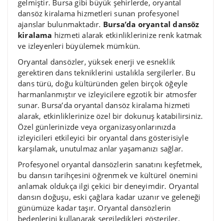
gelmiştir. Bursa gibi büyük şehirlerde, oryantal
dansöz kiralama hizmetleri sunan profesyonel
ajanslar bulunmaktadır.
Bursa’da oryantal dansöz
kiralama
hizmeti alarak etkinliklerinize renk katmak
ve izleyenleri büyülemek mümkün.
Oryantal dansözler, yüksek enerji ve esneklik
gerektiren dans tekniklerini ustalıkla sergilerler. Bu
dans türü, doğu kültüründen gelen birçok öğeyle
harmanlanmıştır ve izleyicilere egzotik bir atmosfer
sunar. Bursa’da oryantal dansöz kiralama hizmeti
alarak, etkinliklerinize özel bir dokunuş katabilirsiniz.
Özel günlerinizde veya organizasyonlarınızda
izleyicileri etkileyici bir oryantal dans gösterisiyle
karşılamak, unutulmaz anlar yaşamanızı sağlar.
Profesyonel oryantal dansözlerin sanatını keşfetmek,
bu dansın tarihçesini öğrenmek ve kültürel önemini
anlamak oldukça ilgi çekici bir deneyimdir. Oryantal
dansın doğuşu, eski çağlara kadar uzanır ve geleneği
günümüze kadar taşır. Oryantal dansözlerin
bedenlerini kullanarak sergiledikleri gösteriler,