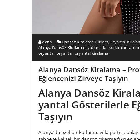
dans
Dansöz Kiralama Hizmet
,
Oryantal Kirala
Alanya Dansöz Kiralama fiyatları
,
dansçı kiralama
,
dan
oryantal
,
oryantal
,
oryantal kiralama
Alanya Dansöz Kiralama – Prof
Eğlencenizi Zirveye Taşıyın
Alanya Dansöz Kiral
yantal Gösterilerle E
Taşıyın
Alanya’da özel bir kutlama, villa partisi, balay
sahneye kaliteli bir dansöz çıkarma fikri eğle