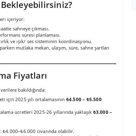
Bekleyebilirsiniz?
ri içeriyor:
saatte sahneye çıkması.
rformans süresi planlaması.
ırlık ve ışık/ ses sisteminin koordinasyonu.
aparken mutlaka mekan, ulaşım, süre, sahne şartları
ma Fiyatları
 verilere bakıldığında:
ti için 2025 yılı ortalamasının
₺4.500 – ₺5.500
ralama ücretleri 2025-26 yıllarında yaklaşık
₺3.000 –
ri: ₺4.000–₺6.000 civarında olabilir.