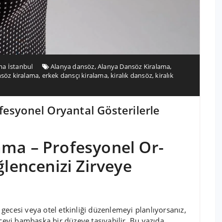
ma İstanbul
Alanya dansöz
,
Alanya Dansöz Kiralama
,
söz kiralama
,
erkek dansçı kiralama
,
kiralık dansöz
,
kiralık
esyonel Or­yantal Gösterilerle
ama – Profesyonel Or­
ğlencenizi Zirveye
ı gecesi veya otel etkinliği düzenlemeyi planlıyorsanız,
nceyi bambaşka bir düzeye taşıyabilir. Bu yazıda