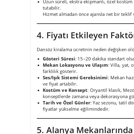
Uzun süreli, ekstra ekipmanlı, özel kostüm v
tutabilir.
Hizmet almadan önce ajansla net bir teklif 
4. Fiyatı Etkileyen Faktö
Dansöz kiralama ücretinin neden değişken old
Gösteri Süresi
: 15–20 dakika standart olsa
Mekan Lokasyonu ve Ulaşım
: Villa, yat
farklılık gösterir.
Ses/Işık Sistemi Gereksinimi
: Mekan hazı
ve fiyat artabilir.
Kostüm ve Konsept
: Oryantil klasik, Mezd
konseptlerde zamana veya dekorasyona göre
Tarih ve Özel Günler
: Yaz sezonu, tatil d
fiyatlar yükselme eğilimindedir.
5. Alanya Mekanlarında