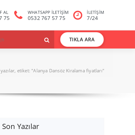
F AL
WHATSAPP İLETİŞİM
İLETİŞİM
7 75
0532 767 57 75
7/24
TIKLA ARA
yazılar, etiket: "Alanya Dansöz Kiralama fiyatları"
Son Yazılar