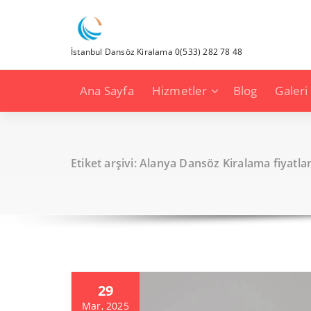
İçeriğe
geç
İstanbul Dansöz Kiralama 0(533) 282 78 48
Ana Sayfa
Hizmetler
Blog
Galeri
Etiket arşivi: Alanya Dansöz Kiralama fiyatlar
29
Mar, 2025