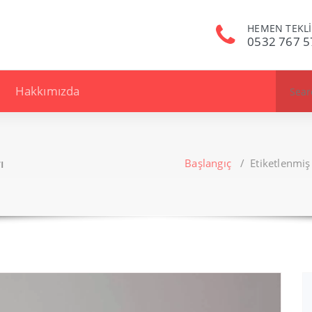
HEMEN TEKLİ
0532 767 5
Search
Hakkımızda
for:
ı
Başlangıç
/
Etiketlenmiş 