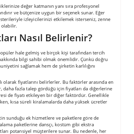
liklerinize değer katmanın yanı sıra profesyonel
andırır ve bütçenize uygun bir seçenek sunar. Eğer
rileriyle izleyicilerinizi etkilemek isterseniz, zenne
olabilir.
arı Nasıl Belirlenir?
püler hale gelmiş ve birçok kişi tarafından tercih
 hakkında bilgi sahibi olmak önemlidir. Çünkü doğru
iyetini sağlamak hem de şirketin karlılığını
ı olarak fiyatlarını belirlerler. Bu faktörler arasında en
r, daha fazla talep gördüğü için fiyatları da diğerlerine
si de fiyatı etkileyen bir diğer faktördür. Genellikle
ken, kısa süreli kiralamalarda daha yüksek ücretler
etin sunduğu ek hizmetlere ve paketlere göre de
kiralama paketlerine dansçı, kostüm gibi ekstra
atları potansiyel müşterilere sunar. Bu nedenle, her