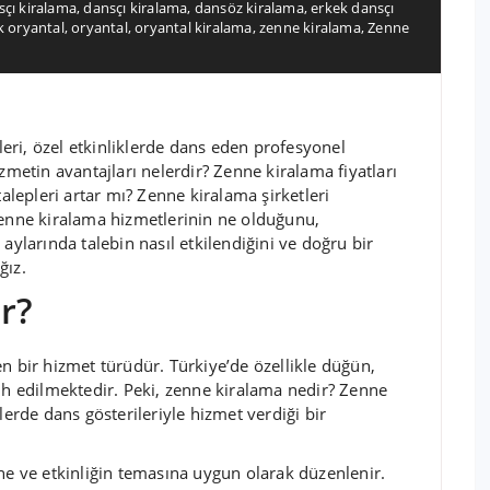
çı kiralama
,
dansçı kiralama
,
dansöz kiralama
,
erkek dansçı
ık oryantal
,
oryantal
,
oryantal kiralama
,
zenne kiralama
,
Zenne
ri, özel etkinliklerde dans eden profesyonel
zmetin avantajları nelerdir? Zenne kiralama fiyatları
talepleri artar mı? Zenne kiralama şirketleri
zenne kiralama hizmetlerinin ne olduğunu,
az aylarında talebin nasıl etkilendiğini ve doğru bir
ğız.
r?
n bir hizmet türüdür. Türkiye’de özellikle düğün,
cih edilmektedir. Peki, zenne kiralama nedir? Zenne
lerde dans gösterileriyle hizmet verdiği bir
ne ve etkinliğin temasına uygun olarak düzenlenir.