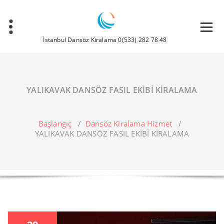
İçeriğe
geç
İstanbul Dansöz Kiralama 0(533) 282 78 48
YALIKAVAK DANSÖZ FASIL EKİBİ KİRALAMA
Başlangıç
/
Dansöz Kiralama Hizmet
/
YALIKAVAK DANSÖZ FASIL EKİBİ KİRALAMA