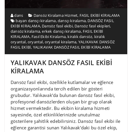
dans
Dansöz Kiralama Hizmet
,
FASIL EKİBİ KİRALAMA
bayan dansçı kiralama
,
dansçı kiralama
,
DANSÖZ FASIL
EKİBİ KİRALAMA
,
Dansöz fasıl ekibi
,
Dansöz fasıl ekipleri
,
dansöz kiralama
,
erkek dansçı kiralama
,
FASIL EKİBİ
KİRALAMA
,
Fasıl Ekibi Kiralama
,
kiralık dansöz
,
kiralık
oryantal
,
oryantal
,
oryantal kiralama
,
YALIKAVAK DANSÖZ
FASIL EKİBİ
,
YALIKAVAK DANSÖZ FASIL EKİBİ KİRALAMA
YALIKAVAK DANSÖZ FASIL EKİBİ
KİRALAMA
Dansöz fasıl ekibi, özellikle kutlamalar ve eğlence
organizasyonlarında tercih edilen bir gösteri
grubudur. Yalıkavak’da bulunan dansöz fasıl ekibi,
profesyonel dansözlerden oluşan bir grup olarak
hizmet vermektedir. Bu ekibin kiralama hizmeti
sayesinde, özel etkinliklerinizde unutulmaz
gösterilere şahitlik edebilirsiniz. Dansöz fasıl ekibi ile
eğlence garantisi sunan Yalıkavak’daki bu özel ekip,