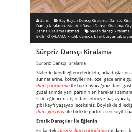
dans
Bay Bayan Dansçı Kiralama
,
Dansöz Kira
Dansçı Kiralama
,
İstanbul Bayan Dansçı Kiralama
,
Ory
Zenne Kiralama Hizmeti
bayan dansçı kiralama
,
EKİBİ KİRALAMA
,
kiralık dansöz
,
kiralık oryantal
,
orya
Sürpriz Dansçı Kiralama
Sürpriz Dansçı Kiralama
Sizlerde kendi eğlencelerinizin, arkadaşlarını
sünnetlerine, kokteyllerine, özel gecelerine g
dansçı kiralama
ile hazırlayacağınız dans göst
güzel anında yani partinin en hareketli zamanı
sizin eğlenceniz için dans etmeye başlayacak, e
gibi keyfi yaşayabileceksiniz. Böylelikle diled
dans gösterisi
ile birlikte partinizi en keyifli 
Erotik Dansçılar İle Eğlenin
En kaliteli
sürpriz dansçı kiralama
ile dansçı k