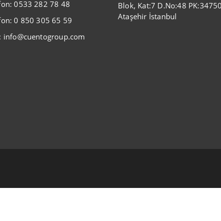
fon: 0533 282 78 48
Blok, Kat:7 D.No:48 PK:3475
Ataşehir İstanbul
fon: 0 850 305 65 59
: info@cuentogroup.com