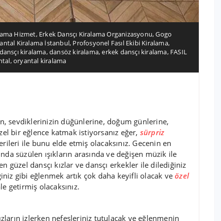
lama Hizmet
,
Erkek Dansçı Kiralama Organizasyonu
,
Gogo
antal Kiralama İstanbul
,
Profosyonel Fasıl Ekibi Kiralama
,
dansçı kiralama
,
dansöz kiralama
,
erkek dansçı kiralama
,
FASIL
ntal
,
oryantal kiralama
zın, sevdiklerinizin düğünlerine, doğum günlerine,
üzel bir eğlence katmak istiyorsanız eğer,
sürpriz
erileri ile bunu elde etmiş olacaksınız. Gecenin en
nda süzülen ışıkların arasında ve değişen müzik ile
n güzel dansçı kızlar ve dansçı erkekler ile dilediğiniz
iğiniz gibi eğlenmek artık çok daha keyifli olacak ve
özel
hale getirmiş olacaksınız.
ızların izlerken nefesleriniz tutulacak ve eğlenmenin