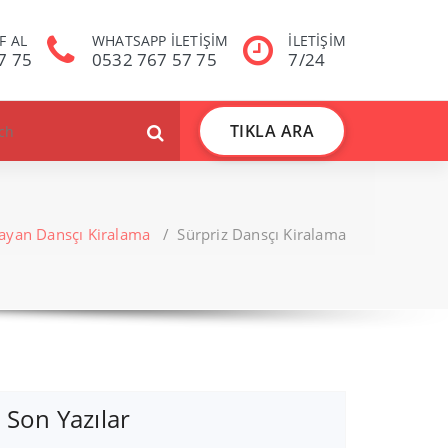
F AL
WHATSAPP İLETİŞİM
İLETİŞİM
7 75
0532 767 57 75
7/24
TIKLA ARA
ayan Dansçı Kiralama
/
Sürpriz Dansçı Kiralama
Son Yazılar