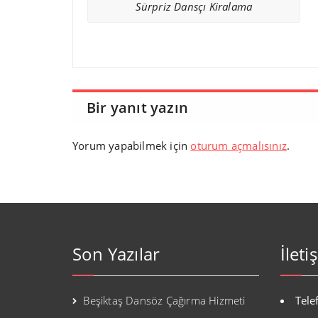
Sürpriz Dansçı Kiralama
Bir yanıt yazın
Yorum yapabilmek için
oturum açmalısınız
.
Son Yazılar
İleti
Beşiktaş Dansöz Çağırma Hizmeti
Tele