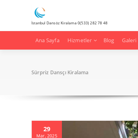
İçeriğe
geç
İstanbul Dansöz Kiralama 0(533) 282 78 48
Ana Sayfa
Hizmetler
Blog
Galeri
Sürpriz Dansçı Kiralama
29
Mar, 2025