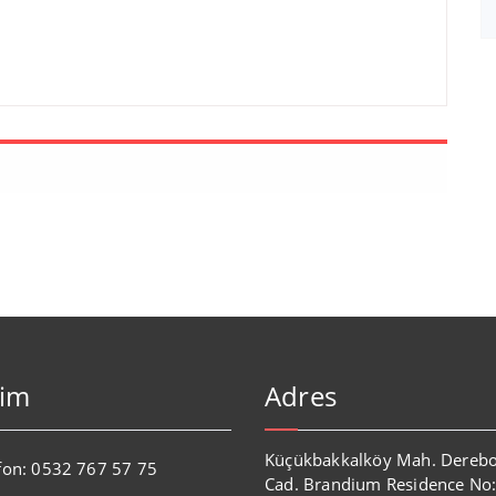
şim
Adres
Küçükbakkalköy Mah. Dereb
fon: 0532 767 57 75
Cad. Brandium Residence No