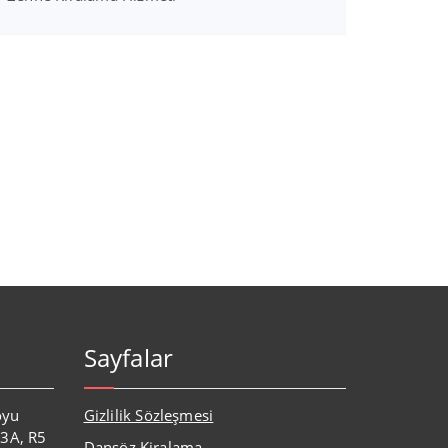
Sayfalar
oyu
Gizlilik Sözleşmesi
:3A, R5
Dansöz Kiralama