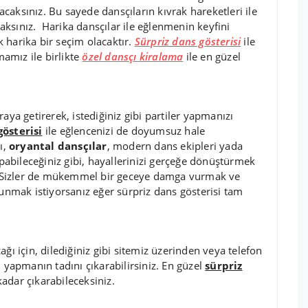
aksınız. Bu sayede dansçıların kıvrak hareketleri ile
ksınız. Harika dansçılar ile eğlenmenin keyfini
 harika bir seçim olacaktır.
Sürpriz dans gösterisi
ile
mamız ile birlikte
özel dansçı kiralama
ile en güzel
aya getirerek, istediğiniz gibi partiler yapmanızı
gösterisi
ile eğlencenizi de doyumsuz hale
ı,
oryantal dansçılar
, modern dans ekipleri yada
apabileceğiniz gibi, hayallerinizi gerçeğe dönüştürmek
iz. Sizler de mükemmel bir geceye damga vurmak ve
sunmak istiyorsanız eğer sürpriz dans gösterisi tam
ğı için, dilediğiniz gibi sitemiz üzerinden veya telefon
i yapmanın tadını çıkarabilirsiniz. En güzel
sürpriz
adar çıkarabileceksiniz.