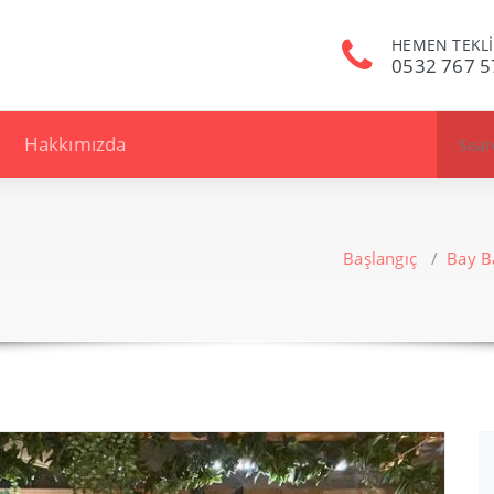
HEMEN TEKLİ
0532 767 5
Search
Hakkımızda
for:
Başlangıç
/
Bay B