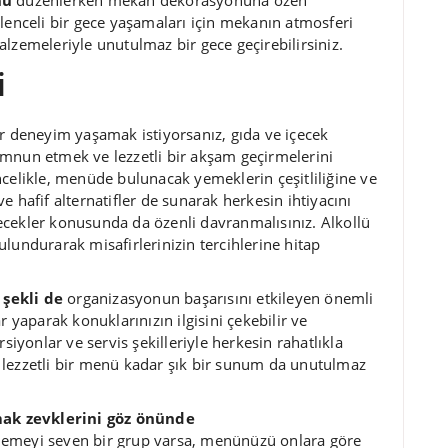
nu
düzenlerken mekan dekorasyonuna özen
lenceli bir gece yaşamaları için mekanın atmosferi
lzemeleriyle unutulmaz bir gece geçirebilirsiniz.
i
 deneyim yaşamak istiyorsanız, gıda ve içecek
emnun etmek ve lezzetli bir akşam geçirmelerini
ncelikle, menüde bulunacak yemeklerin çeşitliliğine ve
 ve hafif alternatifler de sunarak herkesin ihtiyacını
içecekler konusunda da özenli davranmalısınız. Alkollü
lundurarak misafirlerinizin tercihlerine hitap
 şekli de
organizasyonun başarısını etkileyen önemli
r yaparak konuklarınızın ilgisini çekebilir ve
siyonlar ve servis şekilleriyle herkesin rahatlıkla
 lezzetli bir menü kadar şık bir sunum da unutulmaz
ak zevklerini göz önünde
enemeyi seven bir grup varsa, menünüzü onlara göre