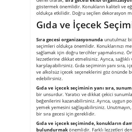
Genel olarak,
sıra gecesi ekibi organizasyo
göstermek önemlidir. Konukların kaliteli ve eğ
oldukça etkilidir. Doğru seçilen dekorasyon ma
Gıda ve İçecek Seçim
Sıra gecesi organizasyonunda
unutulmaz bir
seçimleri oldukça önemlidir. Konuklarınızı m
sağlamak için doğru tercihler yapmalısınız. Ö
lezzetlerine dikkat etmelisiniz. Ayrıca, sağlıklı
karşılayabilirsiniz. Gıda seçiminin yanı sıra, 
ve alkolsüz içecek seçeneklerini göz önünde bu
edebilirsiniz.
Gıda ve içecek seçiminin yanı sıra, sunum
bir unsurdur. Yaratıcı ve dikkat çekici sunumla
beğenilerini kazanabilirsiniz. Ayrıca, uygun por
yemek yemesini sağlayabilirsiniz. Unutmayın,
bir sıra gecesi için gereklidir.
Gıda ve içecek seçiminde, konukların dam
bulundurmak
önemlidir. Farklı lezzetleri d