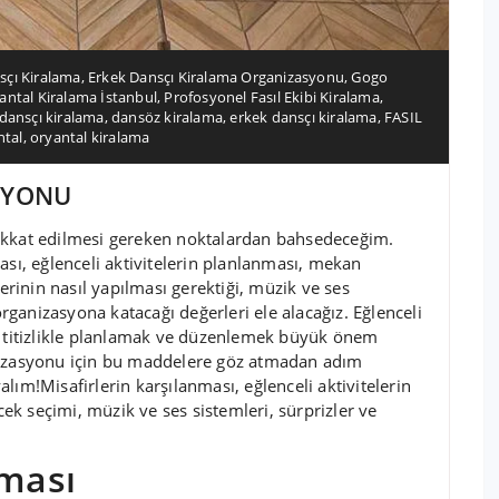
sçı Kiralama
,
Erkek Dansçı Kiralama Organizasyonu
,
Gogo
antal Kiralama İstanbul
,
Profosyonel Fasıl Ekibi Kiralama
,
dansçı kiralama
,
dansöz kiralama
,
erkek dansçı kiralama
,
FASIL
ntal
,
oryantal kiralama
ASYONU
ikkat edilmesi gereken noktalardan bahsedeceğim.
ası, eğlenceli aktivitelerin planlanması, mekan
inin nasıl yapılması gerektiği, müzik ve ses
organizasyona katacağı değerleri ele alacağız. Eğlenceli
r titizlikle planlamak ve düzenlemek büyük önem
anizasyonu için bu maddelere göz atmadan adım
lım!Misafirlerin karşılanması, eğlenceli aktivitelerin
k seçimi, müzik ve ses sistemleri, sürprizler ve
nması