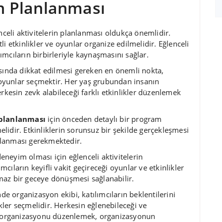
in Planlanması
celi aktivitelerin planlanması oldukça önemlidir.
itli etkinlikler ve oyunlar organize edilmelidir. Eğlenceli
ılımcıların birbirleriyle kaynaşmasını sağlar.
nda dikkat edilmesi gereken en önemli nokta,
k oyunlar seçmektir. Her yaş grubundan insanın
rkesin zevk alabileceği farklı etkinlikler düzenlemek
 planlanması
için önceden detaylı bir program
idir. Etkinliklerin sorunsuz bir şekilde gerçekleşmesi
ulanması gerekmektedir.
neyim olması için eğlenceli aktivitelerin
ıların keyifli vakit geçireceği oyunlar ve etkinlikler
maz bir geceye dönüşmesi sağlanabilir.
de organizasyon ekibi, katılımcıların beklentilerini
ler seçmelidir. Herkesin eğlenebileceği ve
si organizasyonu düzenlemek, organizasyonun