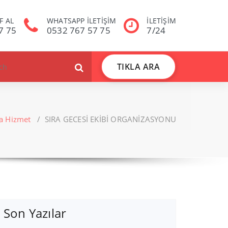
F AL
WHATSAPP İLETİŞİM
İLETİŞİM
7 75
0532 767 57 75
7/24
TIKLA ARA
a Hizmet
/
SIRA GECESİ EKİBİ ORGANİZASYONU
Son Yazılar