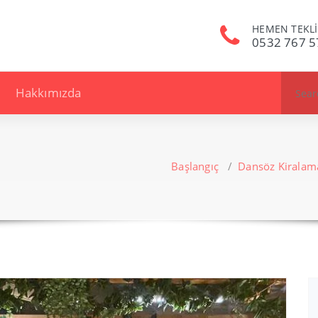
HEMEN TEKLİ
0532 767 5
Search
Hakkımızda
for:
Başlangıç
/
Dansöz Kiralam