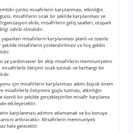
mlidir çünkü misafirlerin karşılanması, etkinliğin
 günü, misafirlerin sıcak bir şekilde karşılanması ve
Organizasyon ekibi, misafirlerin geliş saatleri, otopark
bilgi sahibi olmalıdır.
u
yaparken misafirlerin karşılanması planlı ve özenle
ir şekilde misafirlerin yönlendirilmesi ve hoş geldin
ıdır.
zlü ve yardımsever bir ekip misafirlerin memnuniyetini
, misafirlerle iletişimi sıcak tutmalı ve herhangi bir
ıdır.
asyonu için misafirlerin karşılanması adımı büyük önem
ve misafirlerle iletişimini güçlü tutması, etkinliğin
e özenli bir şekilde gerçekleştirilen misafir karşılama
de etkileyecektir.
erin karşılanması adımını atlamamak ve bu konuya
ısını arttıracaktır. Misafirlerin memnuniyeti
az hale gelecektir.