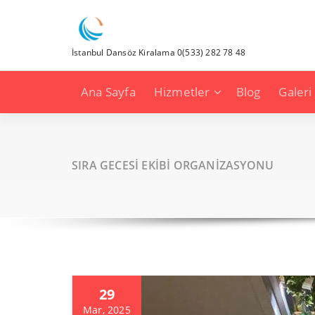
İçeriğe
geç
İstanbul Dansöz Kiralama 0(533) 282 78 48
Ana Sayfa
Hizmetler
Blog
Galeri
SIRA GECESİ EKİBİ ORGANİZASYONU
29
Mar, 2025