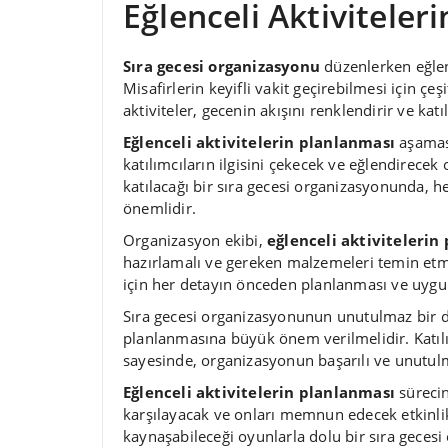
Eğlenceli Aktiviteler
Sıra gecesi organizasyonu
düzenlerken eğlen
Misafirlerin keyifli vakit geçirebilmesi için çeş
aktiviteler, gecenin akışını renklendirir ve kat
Eğlenceli aktivitelerin planlanması
aşaması
katılımcıların ilgisini çekecek ve eğlendirece
katılacağı bir sıra gecesi organizasyonunda, he
önemlidir.
Organizasyon ekibi,
eğlenceli aktivitelerin
hazırlamalı ve gereken malzemeleri temin etmel
için her detayın önceden planlanması ve uyg
Sıra gecesi organizasyonunun unutulmaz bir de
planlanmasına büyük önem verilmelidir. Katılımc
sayesinde, organizasyonun başarılı ve unutul
Eğlenceli aktivitelerin planlanması
sürecin
karşılayacak ve onları memnun edecek etkinlik
kaynaşabileceği oyunlarla dolu bir sıra gece