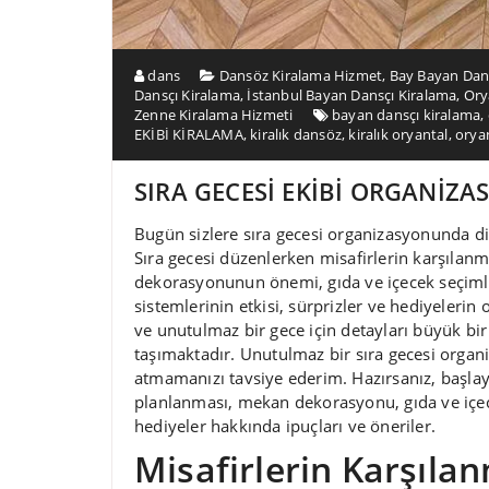
dans
Dansöz Kiralama Hizmet
,
Bay Bayan Dan
Dansçı Kiralama
,
İstanbul Bayan Dansçı Kiralama
,
Ory
Zenne Kiralama Hizmeti
bayan dansçı kiralama
,
EKİBİ KİRALAMA
,
kiralık dansöz
,
kiralık oryantal
,
orya
SIRA GECESİ EKİBİ ORGANİZ
Bugün sizlere sıra gecesi organizasyonunda d
Sıra gecesi düzenlerken misafirlerin karşılanm
dekorasyonunun önemi, gıda ve içecek seçimler
sistemlerinin etkisi, sürprizler ve hediyelerin 
ve unutulmaz bir gece için detayları büyük bi
taşımaktadır. Unutulmaz bir sıra gecesi org
atmamanızı tavsiye ederim. Hazırsanız, başlaya
planlanması, mekan dekorasyonu, gıda ve içece
hediyeler hakkında ipuçları ve öneriler.
Misafirlerin Karşıla