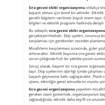
Sıra gecesi ekibi organizasyonu
oldukça öne
başarılı olması için temel bir adımdır. Etkinlik
gerekli bilgilerin verilmesi büyük önem taşır. 
bilgileri ve etkinlik programı hakkında detaylı 
Bu sebeple,
sıra gecesi ekibi organizasyon
gerçekleştirilmelidir. Ekip üyeleri, sorunsuz b
karşılaması için gerekenleri önceden planlamal
Misafirlerin karşılanması sürecinde, güler yü
arttıracaktır. Etkinlik boyunca sıra gecesi ekibi
sorun çıktığında hızlı bir şekilde çözüm sunmal
Sonuç olarak, başarılı bir sıra gecesi organiz
taşır. Ekip üyelerinin işbirliği içinde çalışması 
başarılı geçmesine katkı sağlayacaktır. Planlı v
işlemi, etkinliğin genel atmosferini olumlu yön
Sıra gecesi organizasyonu
yaparken misafirl
gereken özeni göstermek, organizasyonun başar
sağlandığında, etkinlik daha keyifli ve unutulm