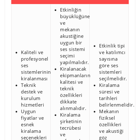
Etkinliğin
büyüklüğüne
ve
mekanın
akustiğine
uygun bir
Etkinlik tipi
ses sistemi
Kaliteli ve
ve katılımcı
seçimi
profesyonel
sayısına
yapılmalıdır.
ses
göre ses
Kiralanacak
sistemlerinin
sistemleri
ekipmanların
kiralanması
seçilmelidir.
kalitesi ve
Teknik
Kiralama
teknik
destek ve
süresi ve
özellikleri
kurulum
tarihleri
dikkate
hizmetleri
belirlenmelidir.
alınmalıdır.
Uygun
Mekanın
Kiralama
fiyatlar ve
fiziksel
şirketinin
esnek
özellikleri
tecrübesi
kiralama
ve akustiği
ve
seçenekleri
göz