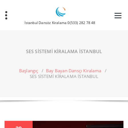
İçeriğe
geç
İstanbul Dansöz Kiralama 0(533) 282 78 48
SES SİSTEMİ KİRALAMA İSTANBUL
Başlangıç
/
Bay Bayan Dansçı Kiralama
/
SES SİSTEMİ KİRALAMA İSTANBUL