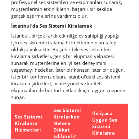
profesyonel ses sistemleri ve ekipmanları sunarak,
müşterilerinin etkinliklerini başarılı bir şekilde
gerçekleştirmelerine yardımcı olur.
İstanbul’da Ses Sistemi Kiralamak
İstanbul, birçok farklı etkinliğe ev sahipliği yaptığı
için ses sistemi kiralama hizmetlerine olan talep
oldukça yüksektir. Bu şehirdeki ses sistemleri
kiralama şirketleri, geniş bir ekipman yelpazesi
sunarak müşterilerine en iyi ses deneyimini
yaşatmayı hedefler. İster bir konser, ister bir düğün,
ister bir konferans olsun, İstanbul’daki ses sistemi
kiralama şirketleri, profesyonel ve kaliteli
ekipmanları ile her türlü etkinlik için uygun çözümler
sunar.
Ses Sistemi
İhtiyaca
Ses Sistemi
Kiralarken
Uygun Ses
Kiralama
Nelere
Sistemi
Hizmetleri
Dikkat
Kiralama
Edilmeli?