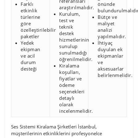
referansları
Farklı
önünde
araştırılmalıdır.
etkinlik
bulundurulmalıdı
Kurulum,
türlerine
Bütçe ve
test ve
göre
maliyet
teknik
özelleştirilebilir
analizi
destek
paketler
yapılmalıdır.
hizmetlerinin
Yedek
İhtiyaç
sunulup
ekipman
duyulan ek
sunulmadığı
ve acil
ekipmanlar
öğrenilmelidir.
durum
ve
Kiralama
desteği
aksesuarlar
koşulları,
belirlenmelidir.
fiyatlar ve
ödeme
seçenekleri
detaylı
olarak
incelenmelidir.
Ses Sistemi Kiralama Şirketleri İstanbul,
müşterilerinin etkinliklerini profesyonelce