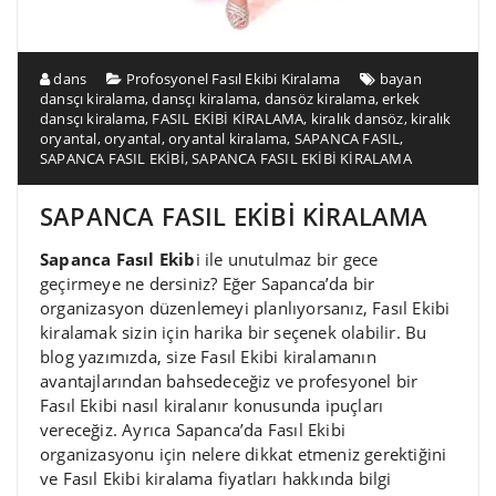
dans
Profosyonel Fasıl Ekibi Kiralama
bayan
dansçı kiralama
,
dansçı kiralama
,
dansöz kiralama
,
erkek
dansçı kiralama
,
FASIL EKİBİ KİRALAMA
,
kiralık dansöz
,
kiralık
oryantal
,
oryantal
,
oryantal kiralama
,
SAPANCA FASIL
,
SAPANCA FASIL EKİBİ
,
SAPANCA FASIL EKİBİ KİRALAMA
SAPANCA FASIL EKİBİ KİRALAMA
Sapanca Fasıl Ekib
i ile unutulmaz bir gece
geçirmeye ne dersiniz? Eğer Sapanca’da bir
organizasyon düzenlemeyi planlıyorsanız, Fasıl Ekibi
kiralamak sizin için harika bir seçenek olabilir. Bu
blog yazımızda, size Fasıl Ekibi kiralamanın
avantajlarından bahsedeceğiz ve profesyonel bir
Fasıl Ekibi nasıl kiralanır konusunda ipuçları
vereceğiz. Ayrıca Sapanca’da Fasıl Ekibi
organizasyonu için nelere dikkat etmeniz gerektiğini
ve Fasıl Ekibi kiralama fiyatları hakkında bilgi