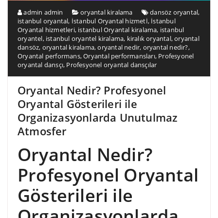
admin admin
oryantal kiralama
dansöz oryantal
,
istanbul oryantal
,
İstanbul Oryantal hizmetİ
,
İstanbul
Oryantal hizmetleri
,
istanbul Oryantal kiralama
,
istanbul
oryantel
,
istanbul oryantel kiralama
,
kiralık oryantal
,
oryantal
dansöz
,
oryantal kiralama
,
oryantal nedir
,
oryantal nedir?
,
Oryantal performans
,
Oryantal performansları
,
Profesyonel
oryantal dansçı
,
Profesyonel oryantal dansçılar
Oryantal Nedir? Profesyonel
Oryantal Gösterileri ile
Organizasyonlarda Unutulmaz
Atmosfer
Oryantal Nedir?
Profesyonel Oryantal
Gösterileri ile
Organizasyonlarda