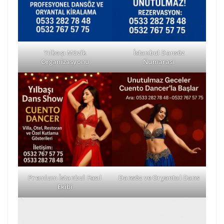
Yılbaşı Müzik
İstanbul Dansöz
Organizasyonu
Numarası
Premium İstanbul Fasıl
Dansöz ve Oryantal Dans
Ekibi