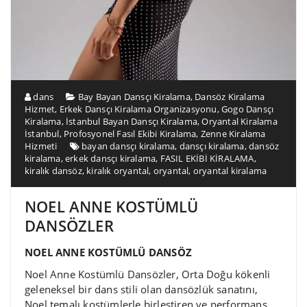
dans
Bay Bayan Dansçı Kiralama
,
Dansöz Kiralama
Hizmet
,
Erkek Dansçı Kiralama Organizasyonu
,
Gogo Dansçı
Kiralama
,
İstanbul Bayan Dansçı Kiralama
,
Oryantal Kiralama
İstanbul
,
Profosyonel Fasıl Ekibi Kiralama
,
Zenne Kiralama
Hizmeti
bayan dansçı kiralama
,
dansçı kiralama
,
dansöz
kiralama
,
erkek dansçı kiralama
,
FASIL EKİBİ KİRALAMA
,
kiralık dansöz
,
kiralık oryantal
,
oryantal
,
oryantal kiralama
NOEL ANNE KOSTÜMLÜ
DANSÖZLER
NOEL ANNE KOSTÜMLÜ DANSÖZ
Noel Anne Kostümlü Dansözler, Orta Doğu kökenli
geleneksel bir dans stili olan dansözlük sanatını,
Noel temalı kostümlerle birleştiren ve performans