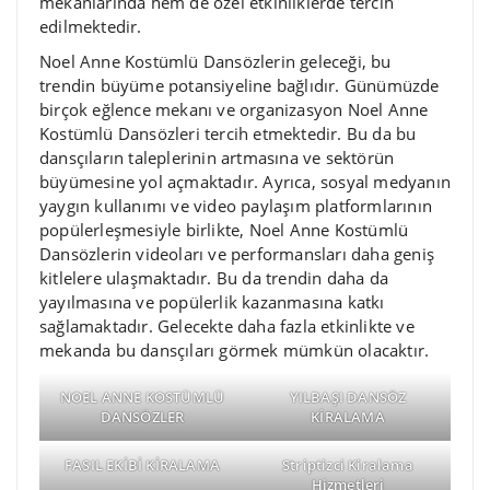
mekanlarında hem de özel etkinliklerde tercih
edilmektedir.
Noel Anne Kostümlü Dansözlerin geleceği, bu
trendin büyüme potansiyeline bağlıdır. Günümüzde
birçok eğlence mekanı ve organizasyon Noel Anne
Kostümlü Dansözleri tercih etmektedir. Bu da bu
dansçıların taleplerinin artmasına ve sektörün
büyümesine yol açmaktadır. Ayrıca, sosyal medyanın
yaygın kullanımı ve video paylaşım platformlarının
popülerleşmesiyle birlikte, Noel Anne Kostümlü
Dansözlerin videoları ve performansları daha geniş
kitlelere ulaşmaktadır. Bu da trendin daha da
yayılmasına ve popülerlik kazanmasına katkı
sağlamaktadır. Gelecekte daha fazla etkinlikte ve
mekanda bu dansçıları görmek mümkün olacaktır.
NOEL ANNE KOSTÜMLÜ
YILBAŞI DANSÖZ
DANSÖZLER
KİRALAMA
FASIL EKİBİ KİRALAMA
Striptizci Kiralama
Hizmetleri