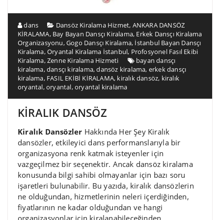
dans
Dansöz Kiralama Hizmet
,
ANKARA DANSÖZ
KİRALAMA
,
Bay Bayan Dansçı Kiralama
,
Erkek Dansçı Kiralama
Organizasyonu
,
Gogo Dansçı Kiralama
,
İstanbul Bayan Dansçı
Kiralama
,
Oryantal Kiralama İstanbul
,
Profosyonel Fasıl Ekibi
Kiralama
,
Zenne Kiralama Hizmeti
bayan dansçı
kiralama
,
dansçı kiralama
,
dansöz kiralama
,
erkek dansçı
kiralama
,
FASIL EKİBİ KİRALAMA
,
kiralık dansöz
,
kiralık
oryantal
,
oryantal
,
oryantal kiralama
KİRALIK DANSÖZ
Kiralık Dansözler
Hakkında Her Şey Kiralık
dansözler, etkileyici dans performanslarıyla bir
organizasyona renk katmak isteyenler için
vazgeçilmez bir seçenektir. Ancak dansöz kiralama
konusunda bilgi sahibi olmayanlar için bazı soru
işaretleri bulunabilir. Bu yazıda, kiralık dansözlerin
ne olduğundan, hizmetlerinin neleri içerdiğinden,
fiyatlarının ne kadar olduğundan ve hangi
organizasyonlar için kiralanabileceğinden