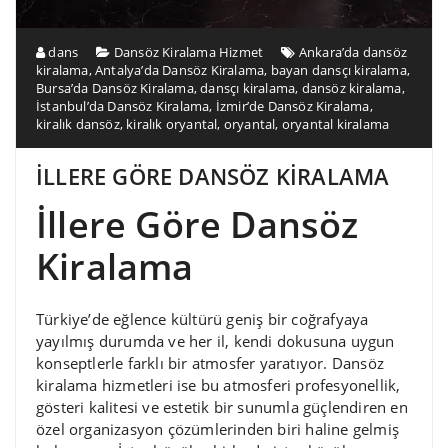
dans
Dansöz Kiralama Hizmet
Ankara’da dansöz
kiralama
,
Antalya’da Dansöz Kiralama
,
bayan dansçı kiralama
,
Bursa’da Dansöz Kiralama
,
dansçı kiralama
,
dansöz kiralama
,
İstanbul’da Dansöz Kiralama
,
İzmir’de Dansöz Kiralama
,
kiralık dansöz
,
kiralık oryantal
,
oryantal
,
oryantal kiralama
İLLERE GÖRE DANSÖZ KİRALAMA
İllere Göre Dansöz
Kiralama
Türkiye’de eğlence kültürü geniş bir coğrafyaya
yayılmış durumda ve her il, kendi dokusuna uygun
konseptlerle farklı bir atmosfer yaratıyor. Dansöz
kiralama hizmetleri ise bu atmosferi profesyonellik,
gösteri kalitesi ve estetik bir sunumla güçlendiren en
özel organizasyon çözümlerinden biri haline gelmiş