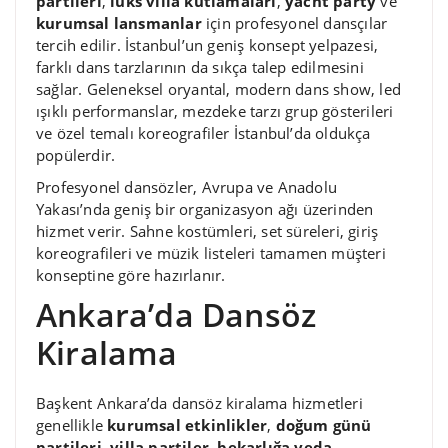
partileri
,
lüks villa kutlamaları
,
yacht party
ve
kurumsal lansmanlar
için profesyonel dansçılar
tercih edilir. İstanbul’un geniş konsept yelpazesi,
farklı dans tarzlarının da sıkça talep edilmesini
sağlar. Geleneksel oryantal, modern dans show, led
ışıklı performanslar, mezdeke tarzı grup gösterileri
ve özel temalı koreografiler İstanbul’da oldukça
popülerdir.
Profesyonel dansözler, Avrupa ve Anadolu
Yakası’nda geniş bir organizasyon ağı üzerinden
hizmet verir. Sahne kostümleri, set süreleri, giriş
koreografileri ve müzik listeleri tamamen müşteri
konseptine göre hazırlanır.
Ankara’da Dansöz
Kiralama
Başkent Ankara’da dansöz kiralama hizmetleri
genellikle
kurumsal etkinlikler
,
doğum günü
partileri
,
villa partiler
,
bekarlığa veda