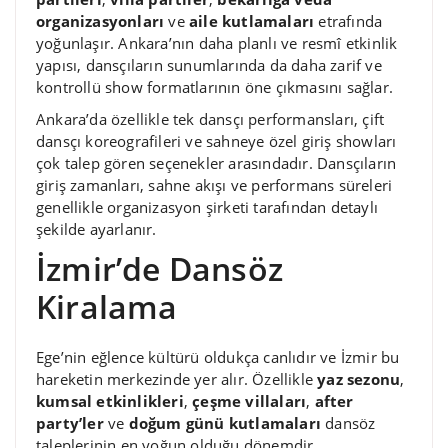
organizasyonları
ve
aile kutlamaları
etrafında
yoğunlaşır. Ankara’nın daha planlı ve resmî etkinlik
yapısı, dansçıların sunumlarında da daha zarif ve
kontrollü show formatlarının öne çıkmasını sağlar.
Ankara’da özellikle tek dansçı performansları, çift
dansçı koreografileri ve sahneye özel giriş showları
çok talep gören seçenekler arasındadır. Dansçıların
giriş zamanları, sahne akışı ve performans süreleri
genellikle organizasyon şirketi tarafından detaylı
şekilde ayarlanır.
İzmir’de Dansöz
Kiralama
Ege’nin eğlence kültürü oldukça canlıdır ve İzmir bu
hareketin merkezinde yer alır. Özellikle
yaz sezonu
,
kumsal etkinlikleri
,
çeşme villaları
,
after
party’ler
ve
doğum günü kutlamaları
dansöz
taleplerinin en yoğun olduğu dönemdir.