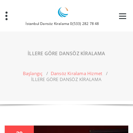
İçeriğe
geç
İstanbul Dansöz Kiralama 0(533) 282 78 48
İLLERE GÖRE DANSÖZ KİRALAMA
Başlangıç
/
Dansöz Kiralama Hizmet
/
İLLERE GÖRE DANSÖZ KİRALAMA