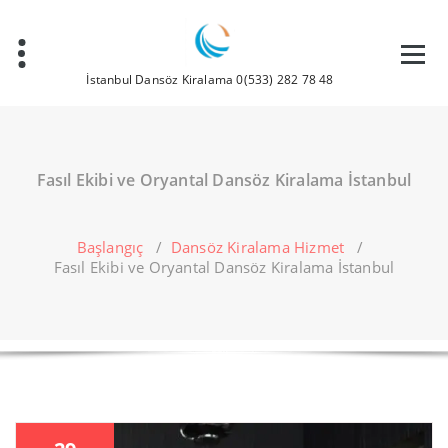
İçeriğe
geç
İstanbul Dansöz Kiralama 0(533) 282 78 48
Fasıl Ekibi ve Oryantal Dansöz Kiralama İstanbul
Başlangıç
/
Dansöz Kiralama Hizmet
/
Fasıl Ekibi ve Oryantal Dansöz Kiralama İstanbul