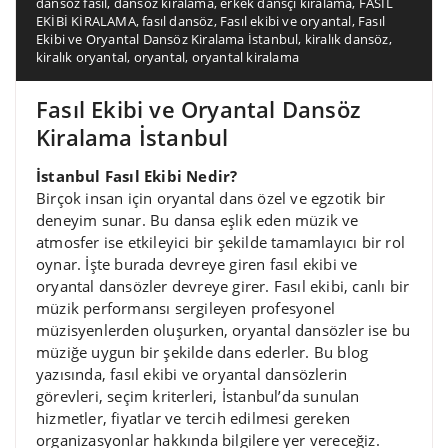
dansöz fasıl
,
dansöz kiralama
,
erkek dansçı kiralama
,
FASIL
EKİBİ KİRALAMA
,
fasıl dansöz
,
Fasıl ekibi ve oryantal
,
Fasıl
Ekibi ve Oryantal Dansöz Kiralama İstanbul
,
kiralık dansöz
,
kiralık oryantal
,
oryantal
,
oryantal kiralama
Fasıl Ekibi ve Oryantal Dansöz
Kiralama İstanbul
İstanbul Fasıl Ekibi Nedir?
Birçok insan için oryantal dans özel ve egzotik bir
deneyim sunar. Bu dansa eşlik eden müzik ve
atmosfer ise etkileyici bir şekilde tamamlayıcı bir rol
oynar. İşte burada devreye giren fasıl ekibi ve
oryantal dansözler devreye girer. Fasıl ekibi, canlı bir
müzik performansı sergileyen profesyonel
müzisyenlerden oluşurken, oryantal dansözler ise bu
müziğe uygun bir şekilde dans ederler. Bu blog
yazısında, fasıl ekibi ve oryantal dansözlerin
görevleri, seçim kriterleri, İstanbul’da sunulan
hizmetler, fiyatlar ve tercih edilmesi gereken
organizasyonlar hakkında bilgilere yer vereceğiz.