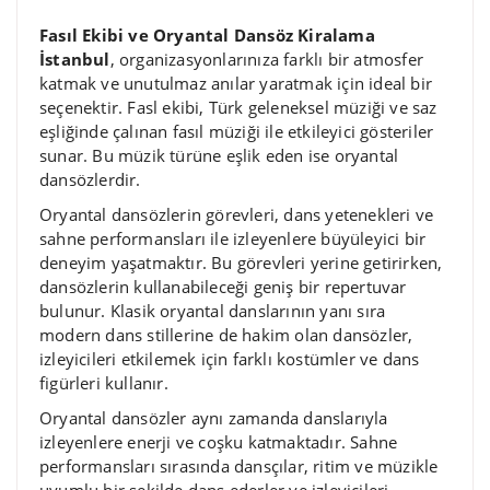
Fasıl Ekibi ve Oryantal Dansöz Kiralama
İstanbul
, organizasyonlarınıza farklı bir atmosfer
katmak ve unutulmaz anılar yaratmak için ideal bir
seçenektir. Fasl ekibi, Türk geleneksel müziği ve saz
eşliğinde çalınan fasıl müziği ile etkileyici gösteriler
sunar. Bu müzik türüne eşlik eden ise oryantal
dansözlerdir.
Oryantal dansözlerin görevleri, dans yetenekleri ve
sahne performansları ile izleyenlere büyüleyici bir
deneyim yaşatmaktır. Bu görevleri yerine getirirken,
dansözlerin kullanabileceği geniş bir repertuvar
bulunur. Klasik oryantal danslarının yanı sıra
modern dans stillerine de hakim olan dansözler,
izleyicileri etkilemek için farklı kostümler ve dans
figürleri kullanır.
Oryantal dansözler aynı zamanda danslarıyla
izleyenlere enerji ve coşku katmaktadır. Sahne
performansları sırasında dansçılar, ritim ve müzikle
uyumlu bir şekilde dans ederler ve izleyicileri