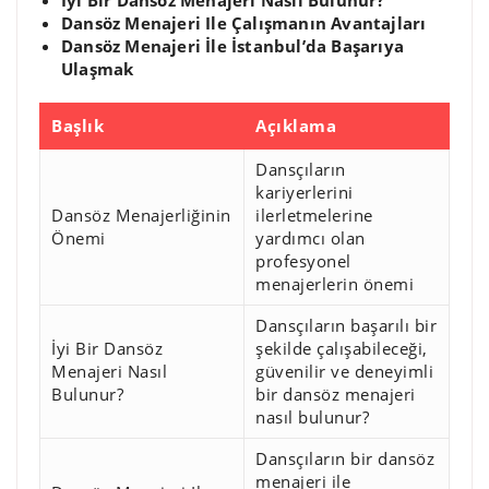
Dansöz Menajeri Ile Çalışmanın Avantajları
Dansöz Menajeri İle İstanbul’da Başarıya
Ulaşmak
Başlık
Açıklama
Dansçıların
kariyerlerini
Dansöz Menajerliğinin
ilerletmelerine
Önemi
yardımcı olan
profesyonel
menajerlerin önemi
Dansçıların başarılı bir
İyi Bir Dansöz
şekilde çalışabileceği,
Menajeri Nasıl
güvenilir ve deneyimli
Bulunur?
bir dansöz menajeri
nasıl bulunur?
Dansçıların bir dansöz
menajeri ile