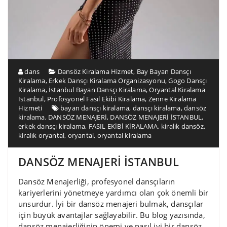
dans
Dansöz Kiralama Hizmet
,
Bay Bayan Dansçı
Kiralama
,
Erkek Dansçı Kiralama Organizasyonu
,
Gogo Dansçı
Kiralama
,
İstanbul Bayan Dansçı Kiralama
,
Oryantal Kiralama
İstanbul
,
Profosyonel Fasıl Ekibi Kiralama
,
Zenne Kiralama
Hizmeti
bayan dansçı kiralama
,
dansçı kiralama
,
dansöz
kiralama
,
DANSÖZ MENAJERİ
,
DANSÖZ MENAJERİ İSTANBUL
,
erkek dansçı kiralama
,
FASIL EKİBİ KİRALAMA
,
kiralık dansöz
,
kiralık oryantal
,
oryantal
,
oryantal kiralama
DANSÖZ MENAJERİ İSTANBUL
Dansöz Menajerliği, profesyonel dansçıların
kariyerlerini yönetmeye yardımcı olan çok önemli bir
unsurdur. İyi bir dansöz menajeri bulmak, dansçılar
için büyük avantajlar sağlayabilir. Bu blog yazısında,
dansöz menajerliğinin önemi ve nasıl iyi bir dansöz