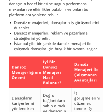
dansçının hedef kitlesine uygun performans
mekanları ve etkinlikler bulabilir ve onları bu
platformlara yönlendirebilir.
Dansöz menajerleri, dansçıların iş görüşmelerini
düzenler.
Dansöz menajerleri, reklam ve pazarlama
stratejilerini yönetir.
İstanbul gibi bir şehirde dansöz menajeri ile
çalışmak dansçılar için büyük bir avantaj sağlar.
İyi Bir
Dansöz
Dansöz
Dansöz
Menajeri İle
Menajerliğinin
Menajeri
Çalışmanın
Önemi
Nasıl
Avantajları
Bulunur?
İş
Doğru
Dansçıların
görüşmelerini
bağlantılara
kariyerlerini
düzenler,
sahip olmak
yönlendiren
tanınırlığı
ve dansçının