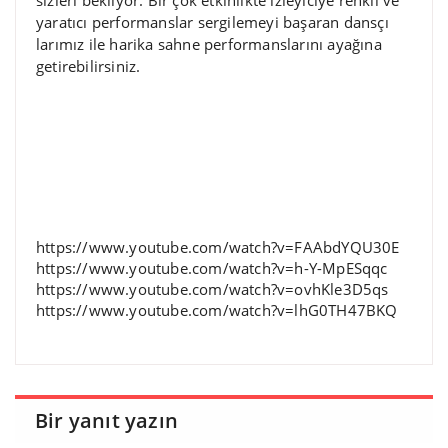
sizleri bekliyor. Bir çok etkinlikte izleyiciye renkli ve
yaratıcı performanslar sergilemeyi başaran dansçı
larımız ile harika sahne performanslarını ayağına
getirebilirsiniz.
https://www.youtube.com/watch?v=FAAbdYQU30E
https://www.youtube.com/watch?v=h-Y-MpESqqc
https://www.youtube.com/watch?v=ovhKle3D5qs
https://www.youtube.com/watch?v=lhG0TH47BKQ
Bir yanıt yazın