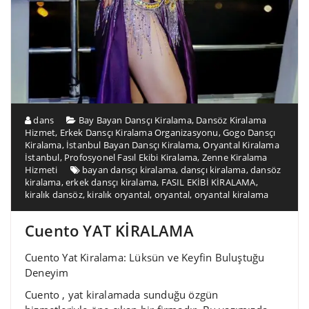
dans
Bay Bayan Dansçı Kiralama
,
Dansöz Kiralama
Hizmet
,
Erkek Dansçı Kiralama Organizasyonu
,
Gogo Dansçı
Kiralama
,
İstanbul Bayan Dansçı Kiralama
,
Oryantal Kiralama
İstanbul
,
Profosyonel Fasıl Ekibi Kiralama
,
Zenne Kiralama
Hizmeti
bayan dansçı kiralama
,
dansçı kiralama
,
dansöz
kiralama
,
erkek dansçı kiralama
,
FASIL EKİBİ KİRALAMA
,
kiralık dansöz
,
kiralık oryantal
,
oryantal
,
oryantal kiralama
Cuento YAT KİRALAMA
Cuento Yat Kiralama: Lüksün ve Keyfin Buluştuğu
Deneyim
Cuento , yat kiralamada sunduğu özgün