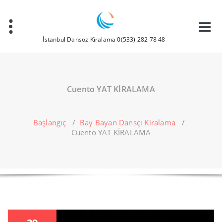
İçeriğe
geç
İstanbul Dansöz Kiralama 0(533) 282 78 48
Cuento YAT KİRALAMA
Başlangıç
/
Bay Bayan Dansçı Kiralama
/
Cuento YAT KİRALAMA