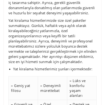
iç tasarıma sahiptir. Ayrıca, gerekli güvenlik
donanımlarıyla donatılmış olan yatlarımızda güvenli
ve huzurlu bir seyahat deneyimi yaşayabilirsiniz.
Yat kiralama hizmetlerimizde size özel paketler
sunmaktayız. Günlük, haftalık veya aylık olarak
kiralayabileceğiniz yatlarımızla, özel
organizasyonlarınızı veya keyifli bir tatili
planlayabilirsiniz. Ayrıca, deneyimli ve profesyonel
mürettebatımız sizlere yolculuk boyunca destek
vermekte ve taleplerinizi gerçekleştirmek için elinden
geleni yapmaktadır. Her ayrıntıyı düşünen ekibimiz,
size en iyi hizmeti sunmak için çalışmaktadır.
Yat kiralama hizmetlerimiz şunları içermektedir:
–
Lüks ve
–
Geniş yat
–
Deneyimli
konforlu
filosu
mürettebat
yaşam
alanları
–
Güvenli ve
–
Özel
–
Destek ve