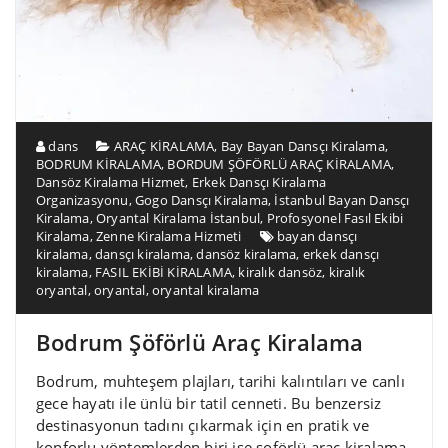
dans
ARAÇ KİRALAMA
,
Bay Bayan Dansçı Kiralama
,
BODRUM KİRALAMA
,
BORDUM ŞÖFÖRLÜ ARAÇ KİRALAMA
,
Dansöz Kiralama Hizmet
,
Erkek Dansçı Kiralama
Organizasyonu
,
Gogo Dansçı Kiralama
,
İstanbul Bayan Dansçı
Kiralama
,
Oryantal Kiralama İstanbul
,
Profosyonel Fasıl Ekibi
Kiralama
,
Zenne Kiralama Hizmeti
bayan dansçı
kiralama
,
dansçı kiralama
,
dansöz kiralama
,
erkek dansçı
kiralama
,
FASIL EKİBİ KİRALAMA
,
kiralık dansöz
,
kiralık
oryantal
,
oryantal
,
oryantal kiralama
Bodrum Şöförlü Araç Kiralama
Bodrum, muhteşem plajları, tarihi kalıntıları ve canlı
gece hayatı ile ünlü bir tatil cenneti. Bu benzersiz
destinasyonun tadını çıkarmak için en pratik ve
konforlu yöntemlerden biri ise şoförlü araç kiralama