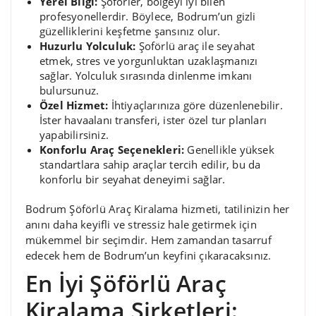
Yerel Bilgi:
Şoförler, bölgeyi iyi bilen
profesyonellerdir. Böylece, Bodrum’un gizli
güzelliklerini keşfetme şansınız olur.
Huzurlu Yolculuk:
Şoförlü araç ile seyahat
etmek, stres ve yorgunluktan uzaklaşmanızı
sağlar. Yolculuk sırasında dinlenme imkanı
bulursunuz.
Özel Hizmet:
İhtiyaçlarınıza göre düzenlenebilir.
İster havaalanı transferi, ister özel tur planları
yapabilirsiniz.
Konforlu Araç Seçenekleri:
Genellikle yüksek
standartlara sahip araçlar tercih edilir, bu da
konforlu bir seyahat deneyimi sağlar.
Bodrum Şöförlü Araç Kiralama hizmeti, tatilinizin her
anını daha keyifli ve stressiz hale getirmek için
mükemmel bir seçimdir. Hem zamandan tasarruf
edecek hem de Bodrum’un keyfini çıkaracaksınız.
En İyi Şöförlü Araç
Kiralama Şirketleri: