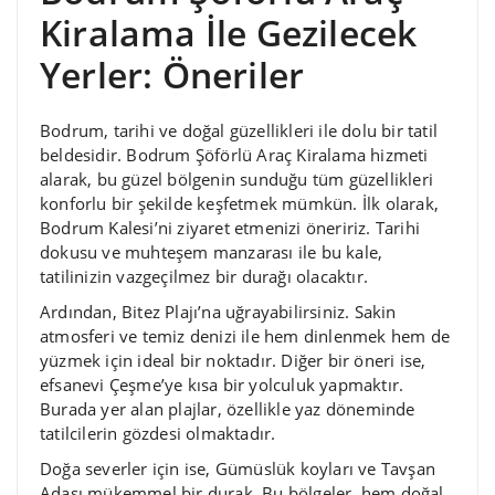
Kiralama İle Gezilecek
Yerler: Öneriler
Bodrum, tarihi ve doğal güzellikleri ile dolu bir tatil
beldesidir. Bodrum Şöförlü Araç Kiralama hizmeti
alarak, bu güzel bölgenin sunduğu tüm güzellikleri
konforlu bir şekilde keşfetmek mümkün. İlk olarak,
Bodrum Kalesi’ni ziyaret etmenizi öneririz. Tarihi
dokusu ve muhteşem manzarası ile bu kale,
tatilinizin vazgeçilmez bir durağı olacaktır.
Ardından, Bitez Plajı’na uğrayabilirsiniz. Sakin
atmosferi ve temiz denizi ile hem dinlenmek hem de
yüzmek için ideal bir noktadır. Diğer bir öneri ise,
efsanevi Çeşme’ye kısa bir yolculuk yapmaktır.
Burada yer alan plajlar, özellikle yaz döneminde
tatilcilerin gözdesi olmaktadır.
Doğa severler için ise, Gümüslük koyları ve Tavşan
Adası mükemmel bir durak. Bu bölgeler, hem doğal