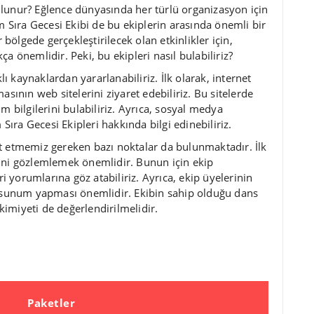
lunur? Eğlence dünyasında her türlü organizasyon için
Sıra Gecesi Ekibi de bu ekiplerin arasında önemli bir
r bölgede gerçekleştirilecek olan etkinlikler için,
a önemlidir. Peki, bu ekipleri nasıl bulabiliriz?
lı kaynaklardan yararlanabiliriz. İlk olarak, internet
asının web sitelerini ziyaret edebiliriz. Bu sitelerde
şim bilgilerini bulabiliriz. Ayrıca, sosyal medya
ra Gecesi Ekipleri hakkında bilgi edinebiliriz.
t etmemiz gereken bazı noktalar da bulunmaktadır. İlk
rini gözlemlemek önemlidir. Bunun için ekip
ri yorumlarına göz atabiliriz. Ayrıca, ekip üyelerinin
r sunum yapması önemlidir. Ekibin sahip olduğu dans
imiyeti de değerlendirilmelidir.
Paketler