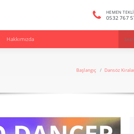
HEMEN TEKLİ
0532 767 5
Search
Hakkımızda
for:
Başlangıç
/
Dansöz Kiral