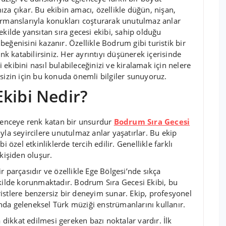
za çıkar. Bu ekibin amacı, özellikle düğün, nişan,
ormanslarıyla konukları coşturarak unutulmaz anlar
ekilde yansıtan sıra gecesi ekibi, sahip olduğu
eğenisini kazanır. Özellikle Bodrum gibi turistik bir
enk katabilirsiniz. Her ayrıntıyı düşünerek içerisinde
ekibini nasıl bulabileceğinizi ve kiralamak için nelere
sizin için bu konuda önemli bilgiler sunuyoruz.
kibi Nedir?
enceye renk katan bir unsurdur
Bodrum Sıra Gecesi
yla seyircilere unutulmaz anlar yaşatırlar. Bu ekip
 özel etkinliklerde tercih edilir. Genellikle farklı
kişiden oluşur.
r parçasıdır ve özellikle Ege Bölgesi’nde sıkça
ekilde korunmaktadır. Bodrum Sıra Gecesi Ekibi, bu
istlere benzersiz bir deneyim sunar. Ekip, profesyonel
da geleneksel Türk müziği enstrümanlarını kullanır.
ikkat edilmesi gereken bazı noktalar vardır. İlk