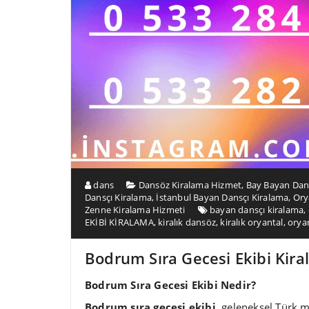
dans
Dansöz Kiralama Hizmet
,
Bay Bayan Dan
Dansçı Kiralama
,
İstanbul Bayan Dansçı Kiralama
,
Ory
Zenne Kiralama Hizmeti
bayan dansçı kiralama
,
EKİBİ KİRALAMA
,
kiralık dansöz
,
kiralık oryantal
,
orya
Bodrum Sıra Gecesi Ekibi Kir
Bodrum Sıra Gecesi Ekibi Nedir?
Bodrum sıra gecesi ekibi
, geleneksel Türk m