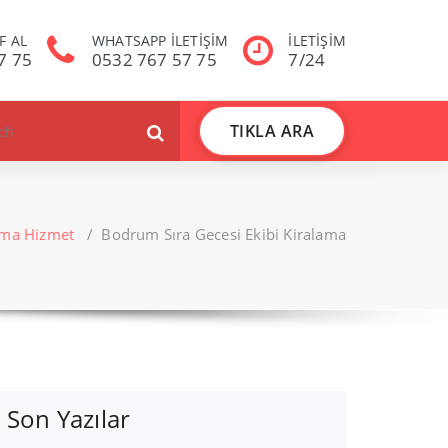
F AL
WHATSAPP İLETİŞİM
İLETİŞİM
7 75
0532 767 57 75
7/24
TIKLA ARA
ama Hizmet
/
Bodrum Sıra Gecesi Ekibi Kiralama
Son Yazılar