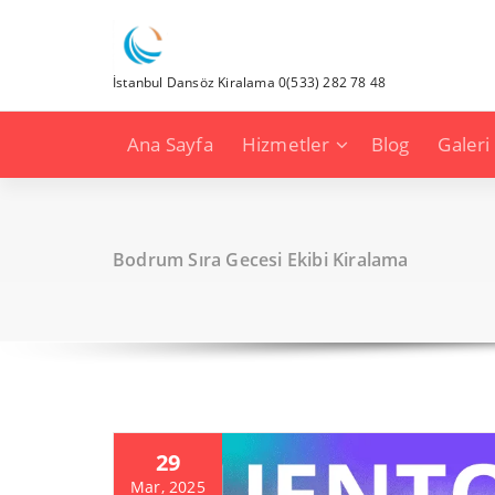
İçeriğe
geç
İstanbul Dansöz Kiralama 0(533) 282 78 48
Ana Sayfa
Hizmetler
Blog
Galeri
Bodrum Sıra Gecesi Ekibi Kiralama
29
Mar, 2025