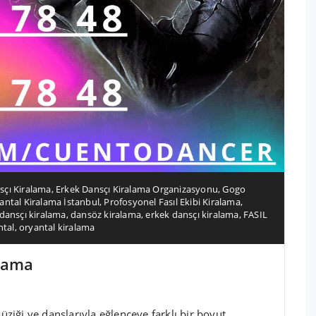
sçı Kiralama
,
Erkek Dansçı Kiralama Organizasyonu
,
Gogo
antal Kiralama İstanbul
,
Profosyonel Fasıl Ekibi Kiralama
,
dansçı kiralama
,
dansöz kiralama
,
erkek dansçı kiralama
,
FASIL
ntal
,
oryantal kiralama
alama
üziği ve danslarıyla eğlenceye farklı bir boyut