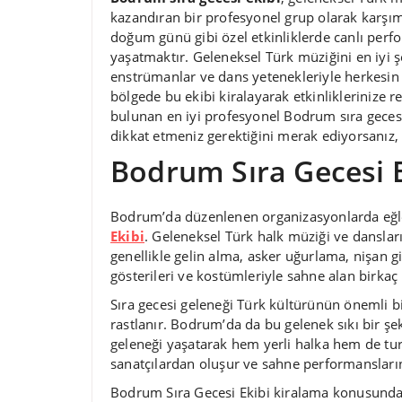
kazandıran bir profesyonel grup olarak karşımı
doğum günü gibi özel etkinliklerde canlı perf
yaşatmaktır. Geleneksel Türk müziğini en iyi ş
enstrümanlar ve dans yetenekleriyle herkesin b
bölgede bu ekibi kiralayarak etkinliklerinize r
bulunan en iyi profesyonel Bodrum sıra gecesi 
dikkat etmeniz gerektiğini merak ediyorsanız, 
Bodrum Sıra Gecesi E
Bodrum’da düzenlenen organizasyonlarda eğl
Ekibi
. Geleneksel Türk halk müziği ve dansları
genellikle gelin alma, asker uğurlama, nişan gibi
gösterileri ve kostümleriyle sahne alan birkaç 
Sıra gecesi geleneği Türk kültürünün önemli bi
rastlanır. Bodrum’da da bu gelenek sıkı bir ş
geleneği yaşatarak hem yerli halka hem de tur
sanatçılardan oluşur ve sahne performansların
Bodrum Sıra Gecesi Ekibi kiralama konusunda d