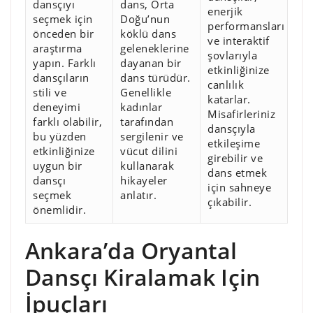
dansçıyı
dans, Orta
enerjik
seçmek için
Doğu’nun
performansları
önceden bir
köklü dans
ve interaktif
araştırma
geleneklerine
şovlarıyla
yapın. Farklı
dayanan bir
etkinliğinize
dansçıların
dans türüdür.
canlılık
stili ve
Genellikle
katarlar.
deneyimi
kadınlar
Misafirleriniz
farklı olabilir,
tarafından
dansçıyla
bu yüzden
sergilenir ve
etkileşime
etkinliğinize
vücut dilini
girebilir ve
uygun bir
kullanarak
dans etmek
dansçı
hikayeler
için sahneye
seçmek
anlatır.
çıkabilir.
önemlidir.
Ankara’da Oryantal
Dansçı Kiralamak Için
İpuçları