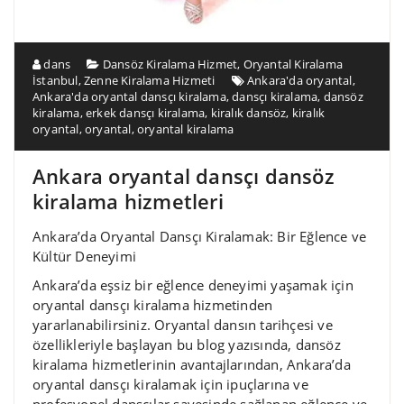
dans
Dansöz Kiralama Hizmet
,
Oryantal Kiralama
İstanbul
,
Zenne Kiralama Hizmeti
Ankara'da oryantal
,
Ankara'da oryantal dansçı kiralama
,
dansçı kiralama
,
dansöz
kiralama
,
erkek dansçı kiralama
,
kiralık dansöz
,
kiralık
oryantal
,
oryantal
,
oryantal kiralama
Ankara oryantal dansçı dansöz
kiralama hizmetleri
Ankara’da Oryantal Dansçı Kiralamak: Bir Eğlence ve
Kültür Deneyimi
Ankara’da eşsiz bir eğlence deneyimi yaşamak için
oryantal dansçı kiralama hizmetinden
yararlanabilirsiniz. Oryantal dansın tarihçesi ve
özellikleriyle başlayan bu blog yazısında, dansöz
kiralama hizmetlerinin avantajlarından, Ankara’da
oryantal dansçı kiralamak için ipuçlarına ve
profesyonel dansçılar sayesinde sağlanan eğlence ve