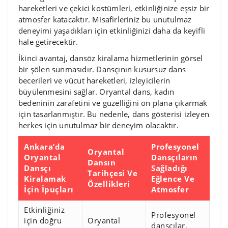
hareketleri ve çekici kostümleri, etkinliğinize eşsiz bir
atmosfer katacaktır. Misafirleriniz bu unutulmaz
deneyimi yaşadıkları için etkinliğinizi daha da keyifli
hale getirecektir.
İkinci avantaj, dansöz kiralama hizmetlerinin görsel
bir şölen sunmasıdır. Dansçının kusursuz dans
becerileri ve vücut hareketleri, izleyicilerin
büyülenmesini sağlar. Oryantal dans, kadın
bedeninin zarafetini ve güzelliğini ön plana çıkarmak
için tasarlanmıştır. Bu nedenle, dans gösterisi izleyen
herkes için unutulmaz bir deneyim olacaktır.
Ankara’da
Profesyonel
Oryantal
Oryantal
Dansçıların
Dansın
Dansçı
Sağladığı
Tarihçesi Ve
Kiralamak
Eğlence Ve
Özellikleri
İçin İpuçları
Atmosfer
Etkinliğiniz
Profesyonel
için doğru
Oryantal
dansçılar,